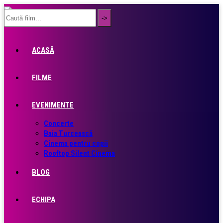
ACASĂ
FILME
EVENIMENTE
Concerte
Baia Turcească
Cinema pentru copii
Rooftop Silent Cinema
BLOG
ECHIPA