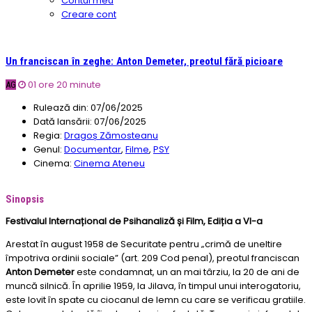
Contul meu
Creare cont
Un franciscan în zeghe: Anton Demeter, preotul fără picioare
01 ore 20 minute
AG
Rulează din:
07/06/2025
Dată lansării:
07/06/2025
Regia:
Dragoș Zămosteanu
Genul:
Documentar
,
Filme
,
PSY
Cinema:
Cinema Ateneu
Sinopsis
Festivalul Internațional de Psihanaliză și Film,
Ediția a VI-a
Arestat în august 1958 de Securitate pentru „crimă de uneltire
împotriva ordinii sociale” (art. 209 Cod penal), preotul franciscan
Anton Demeter
este condamnat, un an mai târziu, la 20 de ani de
muncă silnică. În aprilie 1959, la Jilava, în timpul unui interogatoriu,
este lovit în spate cu ciocanul de lemn cu care se verificau gratiile.