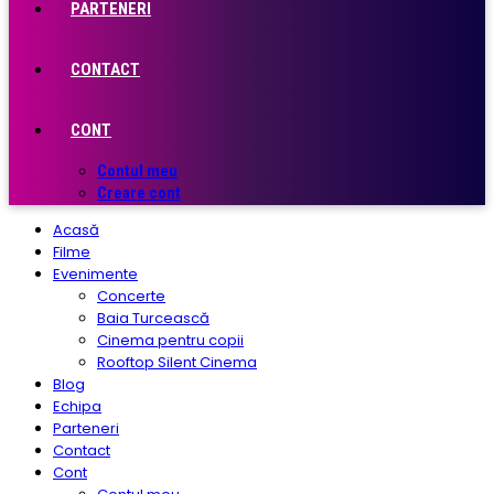
PARTENERI
CONTACT
CONT
Contul meu
Creare cont
Acasă
Filme
Evenimente
Concerte
Baia Turcească
Cinema pentru copii
Rooftop Silent Cinema
Blog
Echipa
Parteneri
Contact
Cont