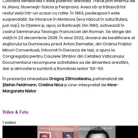
Coloana vertebrală îi este puternic afectată. Trece prin infernul de
la Jilava, Stoenești-Salcia și Periprava. Avea să-și trăiască tot
restul vieții într-un scaun cu rotile. În 1963, pedeapsa îi este
suspendată. Se întoarce în Moldova (era născut în satul Butea,
jud. Iași), la Oțeleni și, apoi, la Barticești. Din 1993, activează în
cadrul Seminarului Teologic Franciscan din Roman. Se stinge din
viață în 23 decembrie 2006. În anul 2022, dosarul de beatificare al
slujitorului lui Dumnezeu preot Anton Demeter, din Ordinul Fraților
Minori Conventuali, întocmit în Dieceza de Iași, a ajuns la
Congregația pentru Cauzele Sfinților din Cetatea Vaticanului.
Documentarul recompune activitatea sa de dinaintea arestării,
dar și atmosfera sumbră a României anilor ’50-’60.
În prezența cineastului
Dragoș Zămosteanu,
p
sihanalizat de
Ștefan Feldmann
,
Cristina Nica
și cine-interpretat de
Irina-
Margareta Nistor
Video & Foto
1 video