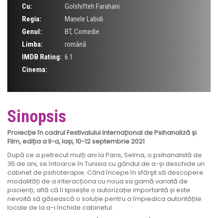
Cu:
Golshifteh Farahani
Regia:
Manele Labidi
Genul:
BT
,
Comedie
Limba:
română
IMDB Rating:
6.1
Cinema:
Sinopsis
Proiecție în cadrul Festivalului Internațional de Psihanaliză și
Film, ediția a II-a, Iași,
10-12 septembrie 2021
După ce a petrecut mulți ani la Paris, Selma, o psihanalistă de
35 de ani, se întoarce în Tunisia cu gândul de a-și deschide un
cabinet de psihoterapie. Când începe în sfârşit să descopere
modalități de a interacționa cu noua sa gamă variată de
pacienți, află că îi lipsește o autorizație importantă și este
nevoită să găsească o soluție pentru a împiedica autoritățile
locale de la a-i închide cabinetul.