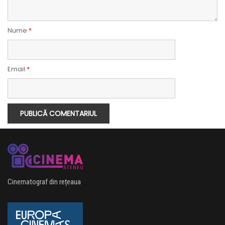
Nume
*
Email
*
Cinematograf din rețeaua