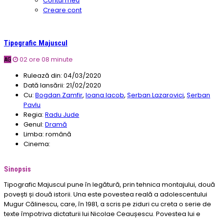
Contul meu
Creare cont
Tipografic Majuscul
02 ore 08 minute
AG
Rulează din:
04/03/2020
Dată lansării:
21/02/2020
Cu:
Bogdan Zamfir
,
Ioana Iacob
,
Șerban Lazarovici
,
Șerban
Pavlu
Regia:
Radu Jude
Genul:
Dramă
Limba:
română
Cinema:
Sinopsis
Tipografic Majuscul pune în legătură, prin tehnica montajului, două
povești și două istorii. Una este povestea reală a adolescentului
Mugur Călinescu, care, în 1981, a scris pe ziduri cu creta o serie de
texte împotriva dictaturii lui Nicolae Ceaușescu. Povestea lui e