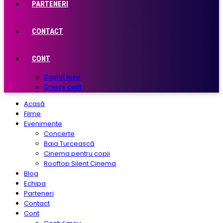
PARTENERI
CONTACT
CONT
Contul meu
Creare cont
Acasă
Filme
Evenimente
Concerte
Baia Turcească
Cinema pentru copii
Rooftop Silent Cinema
Blog
Echipa
Parteneri
Contact
Cont