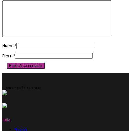
Nume
*
Email
*
Cinematograf din rețeaua
Utile
Program