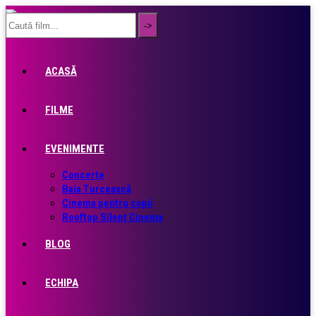
ACASĂ
FILME
EVENIMENTE
Concerte
Baia Turcească
Cinema pentru copii
Rooftop Silent Cinema
BLOG
ECHIPA