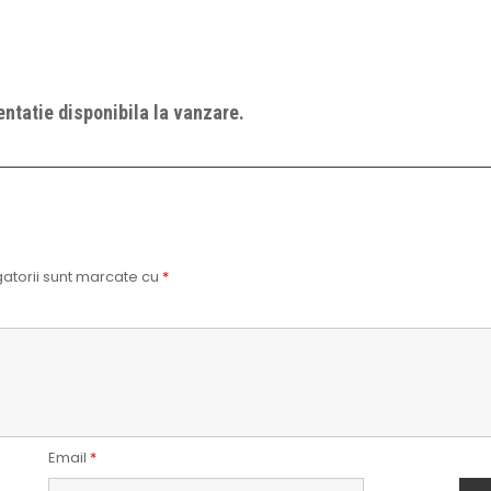
ntatie disponibila la vanzare.
atorii sunt marcate cu
*
Email
*