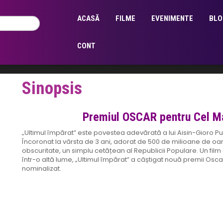
Regia:
Bernardo Bertolucci
Genul:
BT
,
Dramă
,
Filme
,
Istoric
ACASĂ
FILME
EVENIMENTE
BLO
Limba:
subtitrat în română
Cinema:
Baia Turcească
CONT
Sinopsis
Premiul OSCAR pentru Cel Ma
„Ultimul împărat” este povestea adevărată a lui Aisin-Gioro Pu
Încoronat la vârsta de 3 ani, adorat de 500 de milioane de oamen
obscuritate, un simplu cetățean al Republicii Populare. Un film
într-o altă lume, „Ultimul împărat” a câștigat nouă premii Oscar
nominalizat.