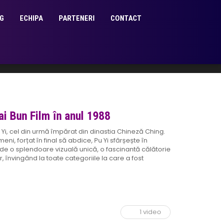
G
ECHIPA
PARTENERI
CONTACT
i Bun Film în anul 1988
 Yi, cel din urmă împărat din dinastia Chineză Ching.
i, forțat în final să abdice, Pu Yi sfârșește în
 de o splendoare vizuală unică, o fascinantă călătorie
, învingând la toate categoriile la care a fost
1 video