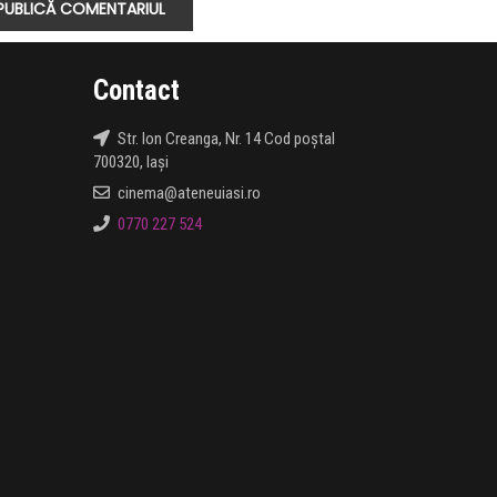
Contact
Str. Ion Creanga, Nr. 14 Cod poștal
700320, Iași
cinema@ateneuiasi.ro
0770 227 524