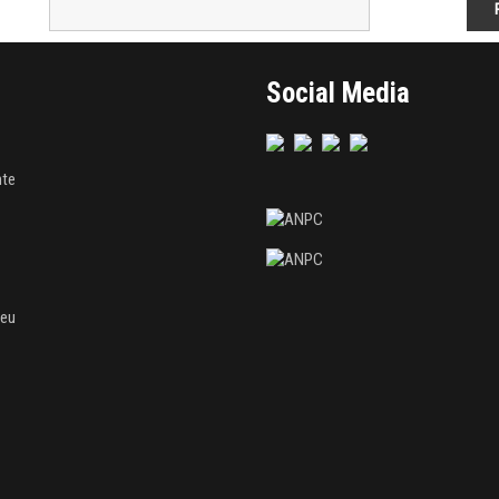
Social Media
nte
meu