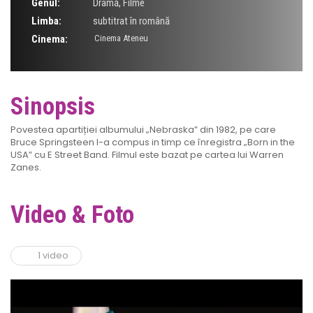
Genul:
Dramă
,
Filme
Limba:
subtitrat în română
Cinema:
Cinema Ateneu
Sinopsis
Povestea apartiției albumului „Nebraska” din 1982, pe care
Bruce Springsteen l-a compus in timp ce înregistra „Born in the
USA” cu E Street Band. Filmul este bazat pe cartea lui Warren
Zanes.
Video & Foto
1 video