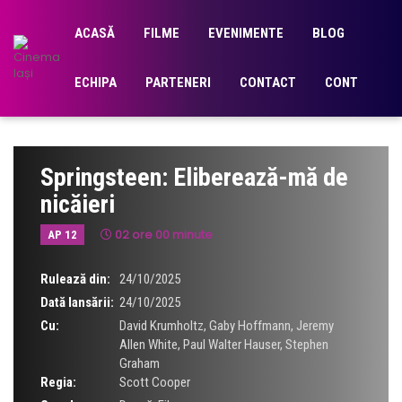
ACASĂ
FILME
EVENIMENTE
BLOG
ECHIPA
PARTENERI
CONTACT
CONT
Springsteen: Eliberează-mă de
nicăieri
02 ore 00 minute
AP 12
Rulează din:
24/10/2025
Dată lansării:
24/10/2025
Cu:
David Krumholtz
,
Gaby Hoffmann
,
Jeremy
Allen White
,
Paul Walter Hauser
,
Stephen
Graham
Regia:
Scott Cooper