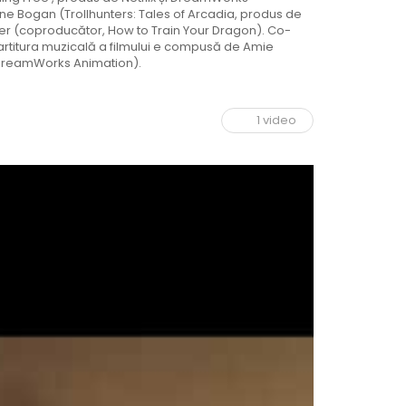
aine Bogan (Trollhunters: Tales of Arcadia, produs de
ter (coproducător, How to Train Your Dragon). Co-
 partitura muzicală a filmului e compusă de Amie
DreamWorks Animation).
1 video