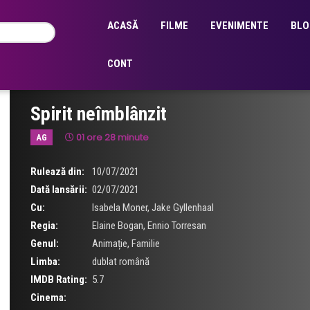
ACASĂ
FILME
EVENIMENTE
BLO
CONT
Spirit neîmblânzit
01 ore 28 minute
AG
Rulează din:
10/07/2021
Dată lansării:
02/07/2021
Cu:
Isabela Moner
,
Jake Gyllenhaal
Regia:
Elaine Bogan
,
Ennio Torresan
Genul:
Animație
,
Familie
Limba:
dublat română
IMDB Rating:
5.7
Cinema: