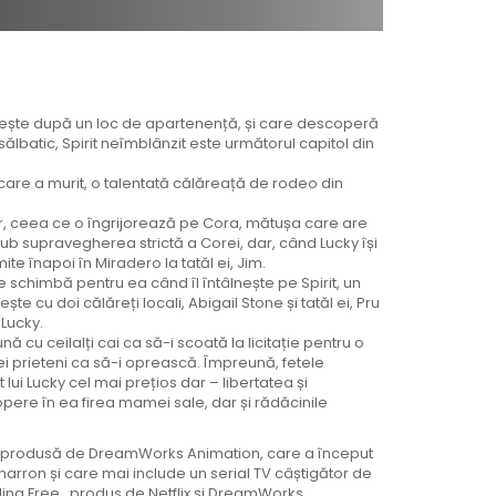
jește după un loc de apartenență, și care descoperă
 sălbatic, Spirit neîmblânzit este următorul capitol din
are a murit, o talentată călăreață de rodeo din
iilor, ceea ce o îngrijorează pe Cora, mătușa care are
sub supravegherea strictă a Corei, dar, când Lucky își
e înapoi în Miradero la tatăl ei, Jim.
e schimbă pentru ea când îl întâlnește pe Spirit, un
e cu doi călăreți locali, Abigail Stone și tatăl ei, Pru
 Lucky.
nă cu ceilalți cai ca să-i scoată la licitație pentru o
 ei prieteni ca să-i oprească. Împreună, fetele
t lui Lucky cel mai prețios dar – libertatea și
opere în ea firea mamei sale, dar și rădăcinile
iză produsă de DreamWorks Animation, care a început
Cimarron și care mai include un serial TV câștigător de
ding Free , produs de Netflix și DreamWorks