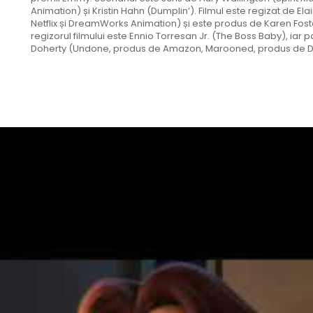
Animation) și Kristin Hahn (Dumplin’). Filmul este regizat de El
Netflix și DreamWorks Animation) și este produs de Karen Fos
regizorul filmului este Ennio Torresan Jr. (The Boss Baby), iar
Doherty (Undone, produs de Amazon, Marooned, produs de 