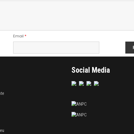
Email
*
Social Media
nte
meu