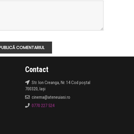
Contact
Str. Ion Creanga, Nr. 14 Cod poștal
700320, Iași
cinema@ateneuiasi.ro
0770 227 524