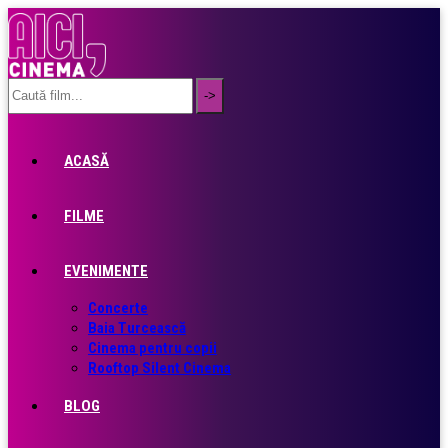
ACASĂ
FILME
EVENIMENTE
Concerte
Baia Turcească
Cinema pentru copii
Rooftop Silent Cinema
BLOG