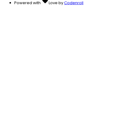
favorite
Powered with
Love
by
Codenroll