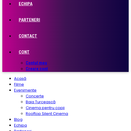
ECHIPA
PARTENERI
CONTACT
CONT
Contul meu
Creare cont
Acasă
Filme
Evenimente
Concerte
Baia Turcească
Cinema pentru copii
Rooftop Silent Cinema
Blog
Echipa