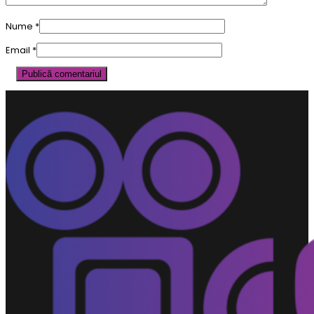
Nume
*
Email
*