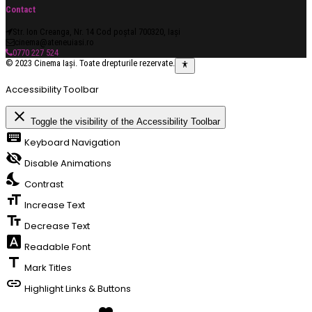
Contact
Str. Ion Creanga, Nr. 14 Cod poștal 700320, Iași
cinema@ateneuiasi.ro
0770 227 524
© 2023 Cinema Iași. Toate drepturile rezervate.
Accessibility Toolbar
close
Toggle the visibility of the Accessibility Toolbar
keyboard
Keyboard Navigation
visibility_off
Disable Animations
nights_stay
Contrast
format_size
Increase Text
text_fields
Decrease Text
font_download
Readable Font
title
Mark Titles
link
Highlight Links & Buttons