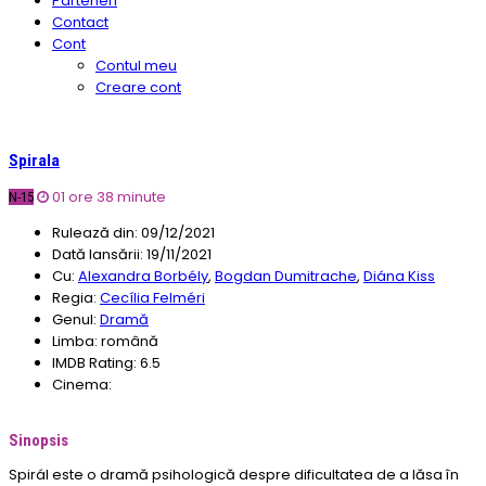
Parteneri
Contact
Cont
Contul meu
Creare cont
Spirala
01 ore 38 minute
N-15
Rulează din:
09/12/2021
Dată lansării:
19/11/2021
Cu:
Alexandra Borbély
,
Bogdan Dumitrache
,
Diána Kiss
Regia:
Cecília Felméri
Genul:
Dramă
Limba:
română
IMDB Rating:
6.5
Cinema:
Sinopsis
Spirál este o dramă psihologică despre dificultatea de a lăsa în