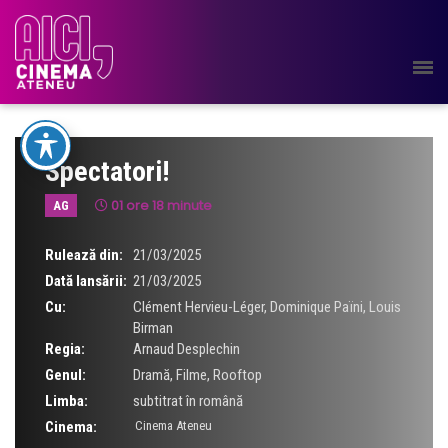
Spectatori!
01 ore 18 minute
AG
Rulează din:
21/03/2025
Dată lansării:
21/03/2025
Cu:
Clément Hervieu-Léger
,
Dominique Païni
,
Louis
Birman
Regia:
Arnaud Desplechin
Genul:
Dramă
,
Filme
,
Rooftop
Limba:
subtitrat în română
Cinema:
Cinema Ateneu