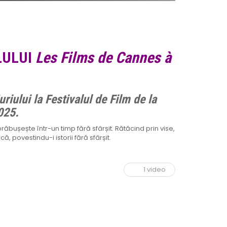
LULUI
Les Films de Cannes à
riului la Festivalul de Film de la
025.
prăbușește într-un timp fără sfârșit. Rătăcind prin vise,
, povestindu-i istorii fără sfârșit.
1 video