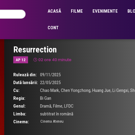
ACASĂ
FILME
EVENIMENTE
BL
CONT
Resurrection
02 ore 40 minute
AP 12
Rulează din:
09/11/2025
Dată lansării:
22/05/2025
Cu:
Chao Mark
,
Chen Yongzhong
,
Huang Jue
,
Li Gengxi
,
Sh
Regia:
Bi Gan
Genul:
Dramă
,
Filme
,
LFDC
Limba:
subtitrat în română
Cinema:
Cinema Ateneu