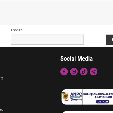
Email
*
Social Media
nte
meu