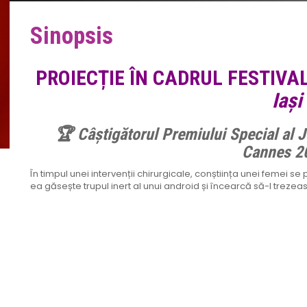
Sinopsis
PROIECȚIE ÎN CADRUL FESTIVA
Iași
🏆 Câștigătorul Premiului Special al Ju
Cannes 2
În timpul unei intervenții chirurgicale, conștiința unei femei se 
ea găsește trupul inert al unui android și încearcă să-l trezească