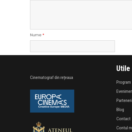
Nume
*
Utile
Cinematograf din rețeaua
Program
Evenime
Parteneri
Blog
Contact
Contul 