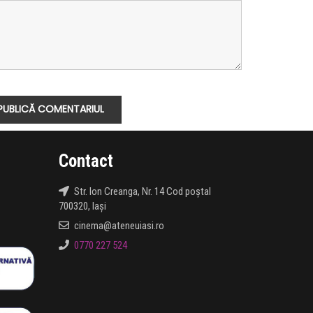
Contact
Str. Ion Creanga, Nr. 14 Cod poștal
700320, Iași
cinema@ateneuiasi.ro
0770 227 524