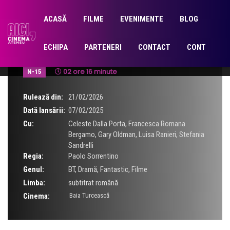
ACASĂ
FILME
EVENIMENTE
BLOG
ECHIPA
PARTENERI
CONTACT
CONT
Parthenope
02 ore 16 minute
N-15
Rulează din:
21/02/2026
Dată lansării:
07/02/2025
Cu:
Celeste Dalla Porta
,
Francesca Romana
Bergamo
,
Gary Oldman
,
Luisa Ranieri
,
Stefania
Sandrelli
Regia:
Paolo Sorrentino
Genul:
BT
,
Dramă
,
Fantastic
,
Filme
Limba:
subtitrat română
Cinema:
Baia Turcească