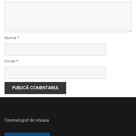
Nume
*
Email
*
Cinematograf din rețeaua