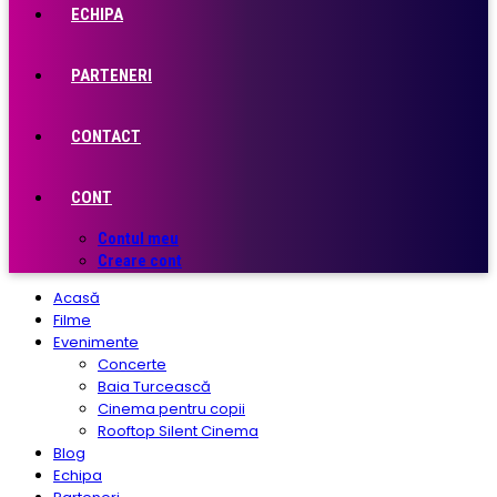
ECHIPA
PARTENERI
CONTACT
CONT
Contul meu
Creare cont
Acasă
Filme
Evenimente
Concerte
Baia Turcească
Cinema pentru copii
Rooftop Silent Cinema
Blog
Echipa