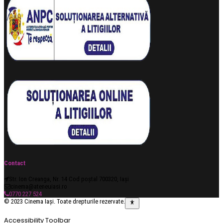
Contact
Str. Ion Creanga, Nr. 14 Cod poștal 700320, Iași
cinema@ateneuiasi.ro
0770 227 524
© 2023 Cinema Iași. Toate drepturile rezervate.
Accessibility Toolbar