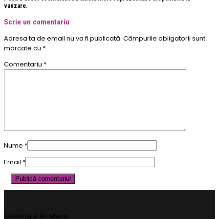
vanzare.
Scrie un comentariu
Adresa ta de email nu va fi publicată.
Câmpurile obligatorii sunt
marcate cu
*
Comentariu
*
Nume
*
Email
*
Cinematograf din rețeaua