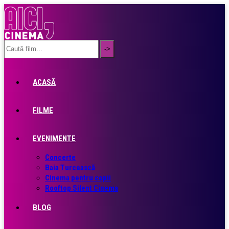
ACASĂ
FILME
EVENIMENTE
Concerte
Baia Turcească
Cinema pentru copii
Rooftop Silent Cinema
BLOG