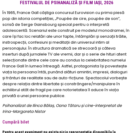
FESTIVALUL DE PSIHANALIZĂ ȘI FILM IAȘI, 2026
În 1965, France Gall câștiga concursul Eurovision cu prima piesă
pop din istoria competiției, „Poupée de cire, poupée de son”,
scrisă de Serge Gainsbourg special pentru o interpretă
adolescentă. Scenariul este construit pe modelul monodramei, în
care își fac loc relatări ale unor fapte, întâmplări și senzații trăite,
instrospecții, confesiuni și meditații din universul intim al
personajului. În structura dramatică se strecoară și câteva
inserturi după jurnalele TV ale vremii, dar și o serie de hituri atent
selecționate dintre cele care au condus la celebritatea numelui
France Gall în lumea întreagă. Astfel, protagonista își povestește
viața la persoana întâi, punând alături amintiri, impresii, dialoguri
și frânturi de realitate sau de auto-ficțiune. Spectacolul vorbește
despre relația dintre libertate și constrângere/manipulare în
echilibrul atât de fragil pe care notorietatea îl aduce în viața
privată a unei persoane publice.
Psihanalizat de Ilinca Bălaș, Oana Tătaru și cine-interpretat de
Irina-Margareta Nistor
Cumpără bilet
Pentru acest eveniment nu exista nicio reprezentatie disponibila la