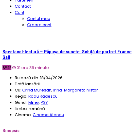
Parteneri
Contact
Cont
Contul meu
Creare cont
Spectacol-lectură – Păpușa de sunete: Schiță de portret France
Gall
01 ore 35 minute
AP 12
Rulează din:
18/04/2026
Dată lansării:
Cu:
Crina Mureșan
,
Irina-Margareta Nistor
Regia:
Radu Rădescu
Genul:
Filme
,
PSY
Limba:
română
Cinema:
Cinema Ateneu
Sinopsis