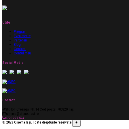
Utile
Program
Evenimente
Parteneri
Blog
Contact
Contul meu
Social Media
Contact
Str. Ion Creanga, Nr. 14 Cod poștal 700320, Iași
cinema@ateneuiasi.ro
0770 227 524
© 2023 Cinema Iași. Toate drepturile rezervate.