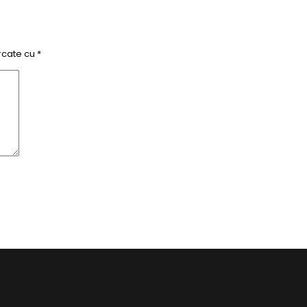
rcate cu
*