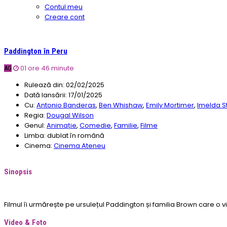
Contul meu
Creare cont
Paddington în Peru
01 ore 46 minute
AG
Rulează din:
02/02/2025
Dată lansării:
17/01/2025
Cu:
Antonio Banderas
,
Ben Whishaw
,
Emily Mortimer
,
Imelda S
Regia:
Dougal Wilson
Genul:
Animație
,
Comedie
,
Familie
,
Filme
Limba:
dublat în română
Cinema:
Cinema Ateneu
Sinopsis
Filmul îi urmărește pe ursulețul Paddington și familia Brown care o v
Video & Foto