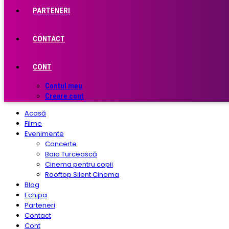
PARTENERI
CONTACT
CONT
Contul meu
Creare cont
Acasă
Filme
Evenimente
Concerte
Baia Turcească
Cinema pentru copii
Rooftop Silent Cinema
Blog
Echipa
Parteneri
Contact
Cont