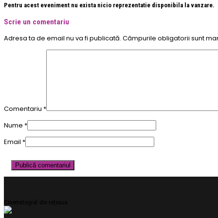
Pentru acest eveniment nu exista nicio reprezentatie disponibila la vanzare.
Scrie un comentariu
Adresa ta de email nu va fi publicată.
Câmpurile obligatorii sunt ma
Comentariu
*
Nume
*
Email
*
Cinematograf din rețeaua