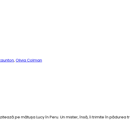
taunton
,
Olivia Colman
izitează pe mătușa Lucy în Peru. Un mister, însă, îi trimite în pădurea 