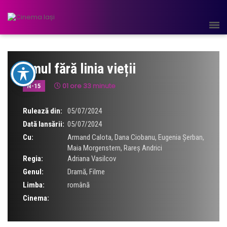
Omul fără linia vieții
01 ore 33 minute
N-15
Rulează din:
05/07/2024
Dată lansării:
05/07/2024
Cu:
Armand Calota
,
Dana Ciobanu
,
Eugenia Șerban
,
Maia Morgenstern
,
Rareș Andrici
Regia:
Adriana Vasilcov
Genul:
Dramă
,
Filme
Limba:
română
Cinema: