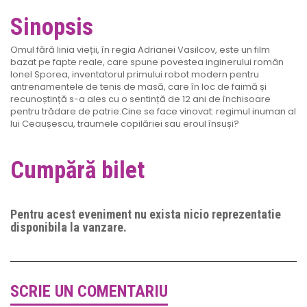
Sinopsis
Omul fără linia vieții, în regia Adrianei Vasilcov, este un film
bazat pe fapte reale, care spune povestea inginerului român
Ionel Sporea, inventatorul primului robot modern pentru
antrenamentele de tenis de masă, care în loc de faimă și
recunoștință s-a ales cu o sentință de 12 ani de închisoare
pentru trădare de patrie.Cine se face vinovat: regimul inuman al
lui Ceaușescu, traumele copilăriei sau eroul însuși?
Cumpără bilet
Pentru acest eveniment nu exista nicio reprezentatie
disponibila la vanzare.
SCRIE UN COMENTARIU