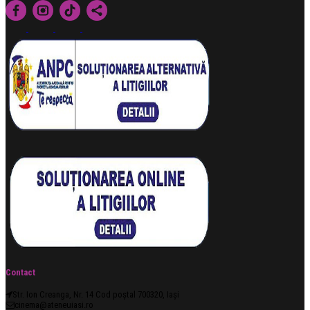
Contact
Str. Ion Creanga, Nr. 14 Cod poștal 700320, Iași
cinema@ateneuiasi.ro