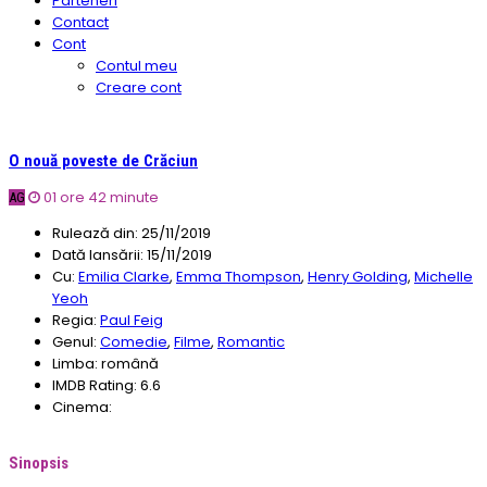
Parteneri
Contact
Cont
Contul meu
Creare cont
O nouă poveste de Crăciun
01 ore 42 minute
AG
Rulează din:
25/11/2019
Dată lansării:
15/11/2019
Cu:
Emilia Clarke
,
Emma Thompson
,
Henry Golding
,
Michelle
Yeoh
Regia:
Paul Feig
Genul:
Comedie
,
Filme
,
Romantic
Limba:
română
IMDB Rating:
6.6
Cinema:
Sinopsis