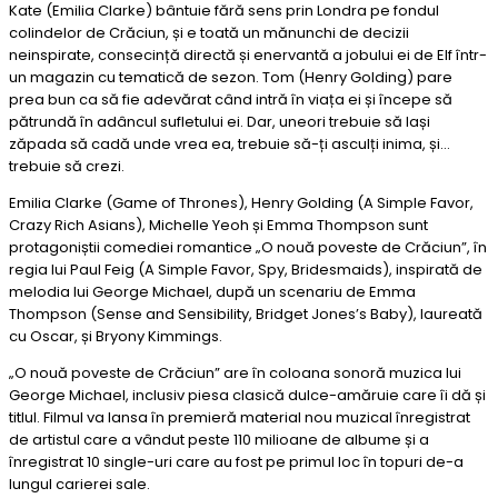
Kate (Emilia Clarke) bântuie fără sens prin Londra pe fondul
colindelor de Crăciun, și e toată un mănunchi de decizii
neinspirate, consecință directă și enervantă a jobului ei de Elf într-
un magazin cu tematică de sezon. Tom (Henry Golding) pare
prea bun ca să fie adevărat când intră în viața ei și începe să
pătrundă în adâncul sufletului ei. Dar, uneori trebuie să lași
zăpada să cadă unde vrea ea, trebuie să-ți asculți inima, și…
trebuie să crezi.
Emilia Clarke (Game of Thrones), Henry Golding (A Simple Favor,
Crazy Rich Asians), Michelle Yeoh și Emma Thompson sunt
protagoniștii comediei romantice „O nouă poveste de Crăciun”, în
regia lui Paul Feig (A Simple Favor, Spy, Bridesmaids), inspirată de
melodia lui George Michael, după un scenariu de Emma
Thompson (Sense and Sensibility, Bridget Jones’s Baby), laureată
cu Oscar, și Bryony Kimmings.
„O nouă poveste de Crăciun” are în coloana sonoră muzica lui
George Michael, inclusiv piesa clasică dulce-amăruie care îi dă și
titlul. Filmul va lansa în premieră material nou muzical înregistrat
de artistul care a vândut peste 110 milioane de albume și a
înregistrat 10 single-uri care au fost pe primul loc în topuri de-a
lungul carierei sale.