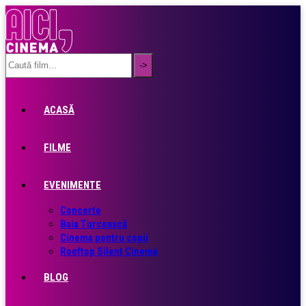
ACASĂ
FILME
EVENIMENTE
Concerte
Baia Turcească
Cinema pentru copii
Rooftop Silent Cinema
BLOG