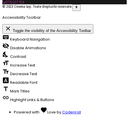
0770 227 524
© 2023 Cinema Iași. Toate drepturile rezervate.
Accessibility Toolbar
close
Toggle the visibility of the Accessibility Toolbar
keyboard
Keyboard Navigation
visibility_off
Disable Animations
nights_stay
Contrast
format_size
Increase Text
text_fields
Decrease Text
font_download
Readable Font
title
Mark Titles
link
Highlight Links & Buttons
favorite
Powered with
Love
by
Codenroll