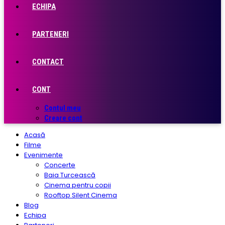
ECHIPA
PARTENERI
CONTACT
CONT
Contul meu
Creare cont
Acasă
Filme
Evenimente
Concerte
Baia Turcească
Cinema pentru copii
Rooftop Silent Cinema
Blog
Echipa