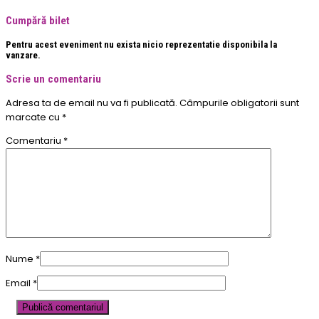
Cumpără bilet
Pentru acest eveniment nu exista nicio reprezentatie disponibila la
vanzare.
Scrie un comentariu
Adresa ta de email nu va fi publicată.
Câmpurile obligatorii sunt
marcate cu
*
Comentariu
*
Nume
*
Email
*