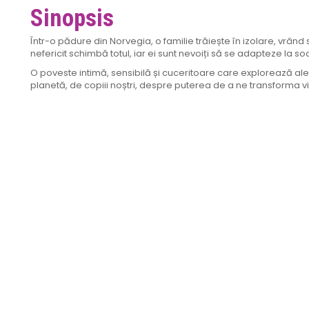
Sinopsis
Într-o pădure din Norvegia, o familie trăiește în izolare, vrând
nefericit schimbă totul, iar ei sunt nevoiți să se adapteze la 
O poveste intimă, sensibilă și cuceritoare care explorează ale
planetă, de copiii noștri, despre puterea de a ne transforma v