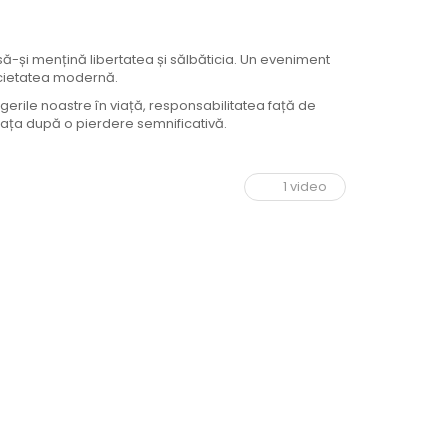
 să-și mențină libertatea și sălbăticia. Un eveniment
societatea modernă.
gerile noastre în viață, responsabilitatea față de
iața după o pierdere semnificativă.
1 video