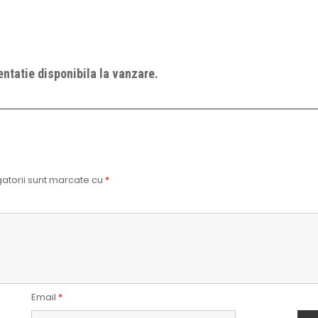
ntatie disponibila la vanzare.
atorii sunt marcate cu
*
Email
*