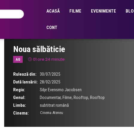
ACASĂ
FILME
EVENIMENTE
BLO
CONT
Noua sălbăticie
01 ore 24 minute
AG
Rulează din:
30/07/2025
Dată lansării:
28/02/2025
Regia:
Silje Evensmo Jacobsen
Genul:
Documentar
,
Filme
,
Rooftop
,
Rooftop
Limba:
subtitrat română
Cinema:
Cinema Ateneu