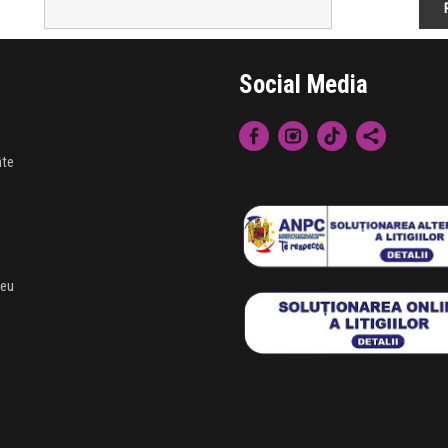
Social Media
nte
meu