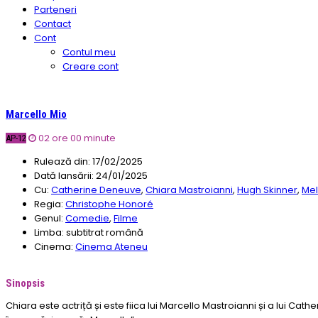
Parteneri
Contact
Cont
Contul meu
Creare cont
Marcello Mio
02 ore 00 minute
AP-12
Rulează din:
17/02/2025
Dată lansării:
24/01/2025
Cu:
Catherine Deneuve
,
Chiara Mastroianni
,
Hugh Skinner
,
Mel
Regia:
Christophe Honoré
Genul:
Comedie
,
Filme
Limba:
subtitrat română
Cinema:
Cinema Ateneu
Sinopsis
Chiara este actriță și este fiica lui Marcello Mastroianni și a lui Cat