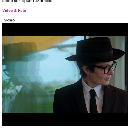
încep să-i spună „Marcello”.
Video & Foto
1 video