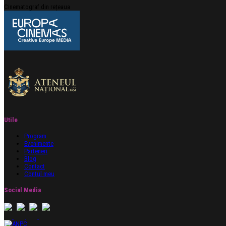
Cinematograf din rețeaua
Utile
Program
Evenimente
Parteneri
Blog
Contact
Contul meu
Social Media