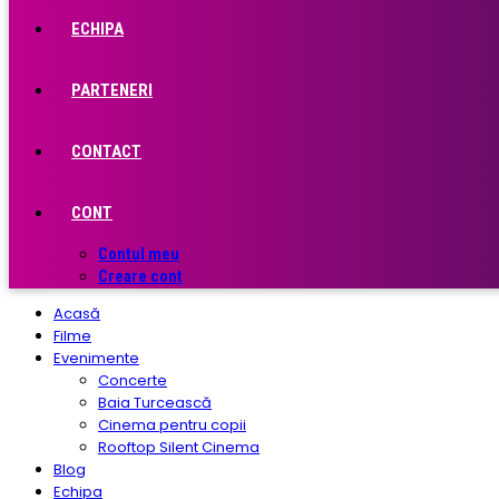
ECHIPA
PARTENERI
CONTACT
CONT
Contul meu
Creare cont
Acasă
Filme
Evenimente
Concerte
Baia Turcească
Cinema pentru copii
Rooftop Silent Cinema
Blog
Echipa