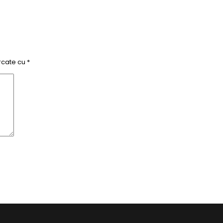
rcate cu
*