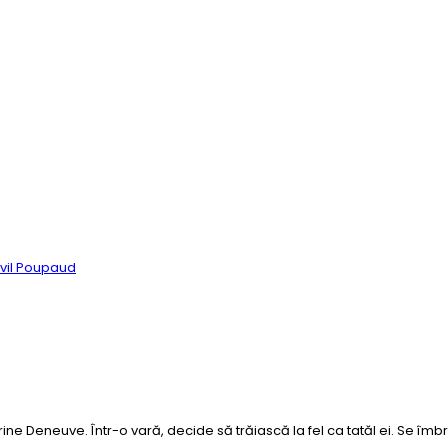
vil Poupaud
herine Deneuve. Într-o vară, decide să trăiască la fel ca tatăl ei. Se îm