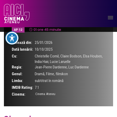
Mame tinere / Jeunes meres
01 ore 45 minute
AP 12
Rulează din:
25/01/2026
Dată lansării:
10/10/2025
Cu:
Christelle Cornil
,
Claire Bodson
,
Elsa Houben
,
India Hair
,
Lucie Laruelle
Regia:
Jean-Pierre Dardenne
,
Luc Dardenne
Genul:
Dramă
,
Filme
,
filmikon
Limba:
subtitrat în română
IMDB Rating:
7.1
Cinema:
Cinema Ateneu