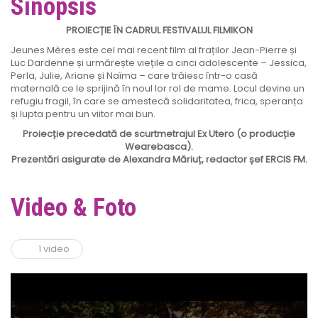
Sinopsis
PROIECȚIE ÎN CADRUL FESTIVALUL FILMIKON
Jeunes Mères este cel mai recent film al fraților Jean-Pierre și
Luc Dardenne și urmărește viețile a cinci adolescente – Jessica,
Perla, Julie, Ariane și Naïma – care trăiesc într-o casă
maternală ce le sprijină în noul lor rol de mame. Locul devine un
refugiu fragil, în care se amestecă solidaritatea, frica, speranța
și lupta pentru un viitor mai bun.
Proiecție precedată de scurtmetrajul Ex Utero (o producție
Wearebasca).
Prezentări asigurate de Alexandra Măriuț, redactor șef ERCIS FM.
Video & Foto
1 video