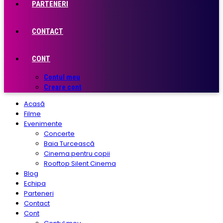
PARTENERI
CONTACT
CONT
Contul meu
Creare cont
Acasă
Filme
Evenimente
Concerte
Baia Turcească
Cinema pentru copii
Rooftop Silent Cinema
Blog
Echipa
Parteneri
Contact
Cont