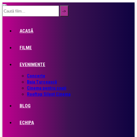
ACASĂ
FILME
EVENIMENTE
Concerte
Baia Turcească
Cinema pentru copii
Rooftop Silent Cinema
BLOG
ECHIPA