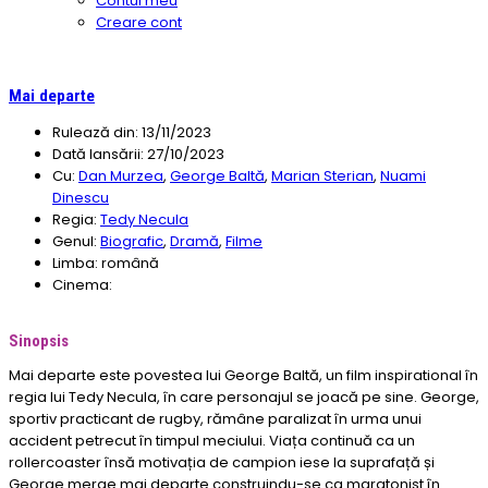
Contul meu
Creare cont
Mai departe
Rulează din:
13/11/2023
Dată lansării:
27/10/2023
Cu:
Dan Murzea
,
George Baltă
,
Marian Sterian
,
Nuami
Dinescu
Regia:
Tedy Necula
Genul:
Biografic
,
Dramă
,
Filme
Limba:
română
Cinema:
Sinopsis
Mai departe este povestea lui George Baltă, un film inspirational în
regia lui Tedy Necula, în care personajul se joacă pe sine. George,
sportiv practicant de rugby, rămâne paralizat în urma unui
accident petrecut în timpul meciului. Viața continuă ca un
rollercoaster însă motivația de campion iese la suprafață și
George merge mai departe construindu-se ca maratonist în