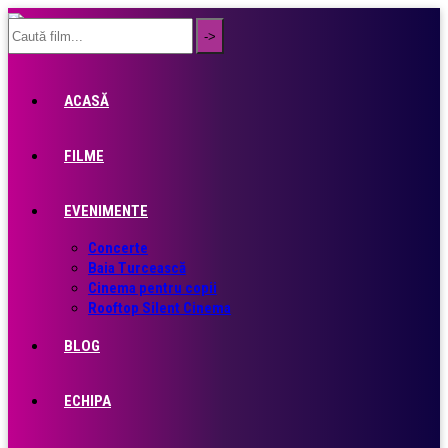
ACASĂ
FILME
EVENIMENTE
Concerte
Baia Turcească
Cinema pentru copii
Rooftop Silent Cinema
BLOG
ECHIPA