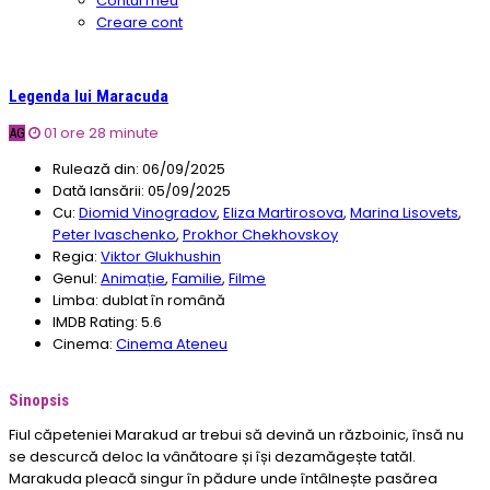
Contul meu
Creare cont
Legenda lui Maracuda
01 ore 28 minute
AG
Rulează din:
06/09/2025
Dată lansării:
05/09/2025
Cu:
Diomid Vinogradov
,
Eliza Martirosova
,
Marina Lisovets
,
Peter Ivaschenko
,
Prokhor Chekhovskoy
Regia:
Viktor Glukhushin
Genul:
Animație
,
Familie
,
Filme
Limba:
dublat în română
IMDB Rating:
5.6
Cinema:
Cinema Ateneu
Sinopsis
Fiul căpeteniei Marakud ar trebui să devină un războinic, însă nu
se descurcă deloc la vânătoare și își dezamăgește tatăl.
Marakuda pleacă singur în pădure unde întâlnește pasărea