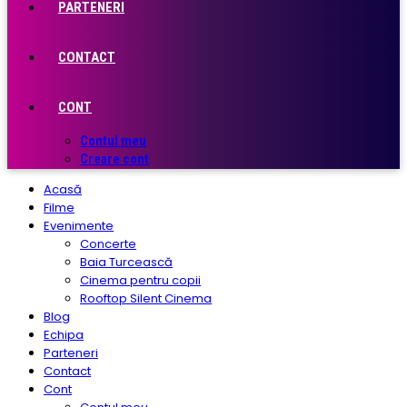
PARTENERI
CONTACT
CONT
Contul meu
Creare cont
Acasă
Filme
Evenimente
Concerte
Baia Turcească
Cinema pentru copii
Rooftop Silent Cinema
Blog
Echipa
Parteneri
Contact
Cont