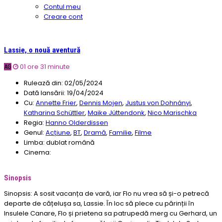
Contul meu
Creare cont
Lassie, o nouă aventură
01 ore 31 minute
AG
Rulează din:
02/05/2024
Dată lansării:
19/04/2024
Cu:
Annette Frier
,
Dennis Mojen
,
Justus von Dohnányi
,
Katharina Schüttler
,
Maike Jüttendonk
,
Nico Marischka
Regia:
Hanno Olderdissen
Genul:
Acțiune
,
BT
,
Dramă
,
Familie
,
Filme
Limba:
dublat română
Cinema:
Sinopsis
Sinopsis: A sosit vacanța de vară, iar Flo nu vrea să și-o petrecă
departe de cățelușa sa, Lassie. În loc să plece cu părinții în
Insulele Canare, Flo și prietena sa patrupedă merg cu Gerhard, un