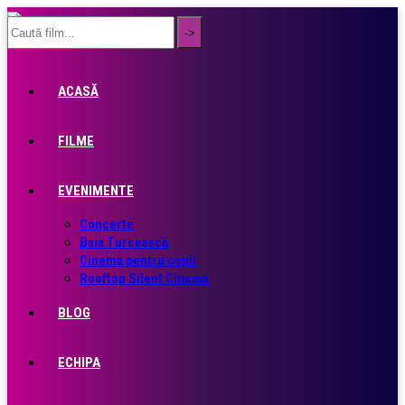
ACASĂ
FILME
EVENIMENTE
Concerte
Baia Turcească
Cinema pentru copii
Rooftop Silent Cinema
BLOG
ECHIPA