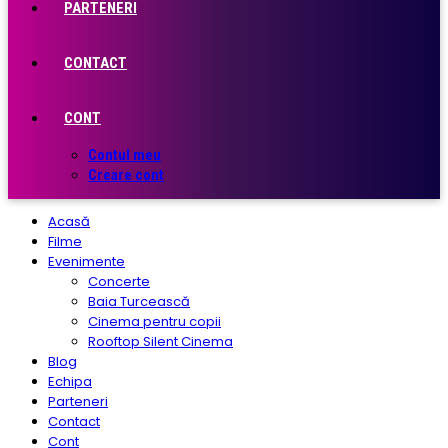
PARTENERI
CONTACT
CONT
Contul meu
Creare cont
Acasă
Filme
Evenimente
Concerte
Baia Turcească
Cinema pentru copii
Rooftop Silent Cinema
Blog
Echipa
Parteneri
Contact
Cont