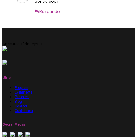
pentru copii
Răspunde
Cinematograf din rețeaua
Utile
Program
Evenimente
Parteneri
Blog
Contact
Contul meu
Social Media