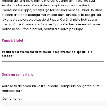
prieten de familie, la ferma mătușii Cosima din Tirolul de Sud.
Acolo mai locuiesc Kleo și Henri, copiii adoptivi ai mătușii,
împreună cu Pippa, o cățelușă terrier Jack Russell. Când Flo, Kleo
și Henri află de dispariția mai multor câini din sat, ei își fac griji că
le-ar putea pierde pe Lassie și Pippa. Curând, niște hoți sparg
casa mătușii Cosima și o fură pe Pippa. Cei trei prieteni și Lassie
pornesc pe urmele hoților, pentru a o salva pe Pippa.
Cumpără bilet
Pentru acest eveniment nu exista nicio reprezentatie disponibila la
vanzare.
Scrie un comentariu
Adresa ta de email nu va fi publicată.
Câmpurile obligatorii sunt
marcate cu
*
Comentariu
*