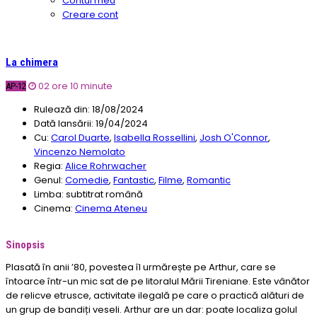
Contul meu
Creare cont
La chimera
02 ore 10 minute
AP-12
Rulează din:
18/08/2024
Dată lansării:
19/04/2024
Cu:
Carol Duarte
,
Isabella Rossellini
,
Josh O'Connor
,
Vincenzo Nemolato
Regia:
Alice Rohrwacher
Genul:
Comedie
,
Fantastic
,
Filme
,
Romantic
Limba:
subtitrat română
Cinema:
Cinema Ateneu
Sinopsis
Plasată în anii ’80, povestea îl urmărește pe Arthur, care se
întoarce într-un mic sat de pe litoralul Mării Tireniane. Este vânător
de relicve etrusce, activitate ilegală pe care o practică alături de
un grup de bandiți veseli. Arthur are un dar: poate localiza golul