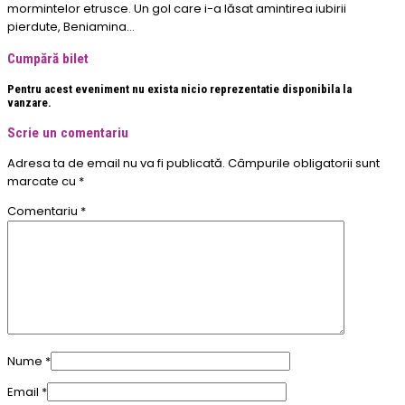
mormintelor etrusce. Un gol care i-a lăsat amintirea iubirii
pierdute, Beniamina…
Cumpără bilet
Pentru acest eveniment nu exista nicio reprezentatie disponibila la
vanzare.
Scrie un comentariu
Adresa ta de email nu va fi publicată.
Câmpurile obligatorii sunt
marcate cu
*
Comentariu
*
Nume
*
Email
*