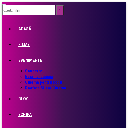
ACASĂ
FILME
EVENIMENTE
Concerte
Baia Turcească
Cinema pentru copii
Rooftop Silent Cinema
BLOG
ECHIPA