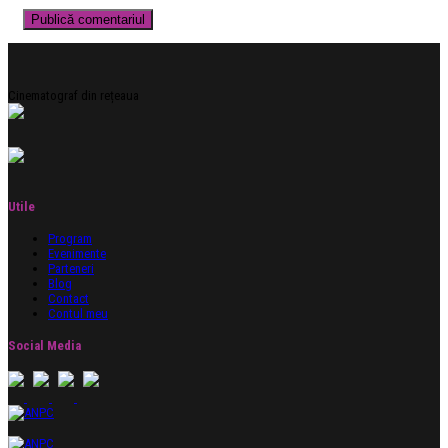
Cinematograf din rețeaua
Utile
Program
Evenimente
Parteneri
Blog
Contact
Contul meu
Social Media