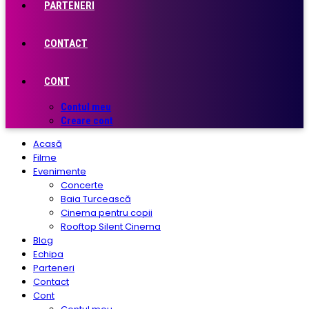
PARTENERI
CONTACT
CONT
Contul meu
Creare cont
Acasă
Filme
Evenimente
Concerte
Baia Turcească
Cinema pentru copii
Rooftop Silent Cinema
Blog
Echipa
Parteneri
Contact
Cont