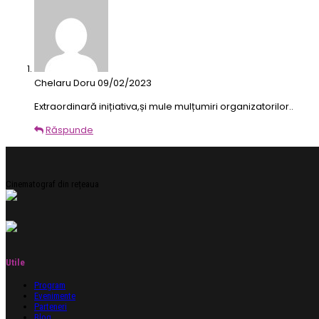
Chelaru Doru
09/02/2023
Extraordinară inițiativa,și mule mulțumiri organizatorilor..
Răspunde
Cinematograf din rețeaua
Utile
Program
Evenimente
Parteneri
Blog