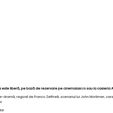
rea este liberă, pe bază de rezervare pe cinemaiasi.ro sau la casieria 
-dramă, regizat de Franco Zeffirelli, scenariul lui John Mortimer, car
i.
dar