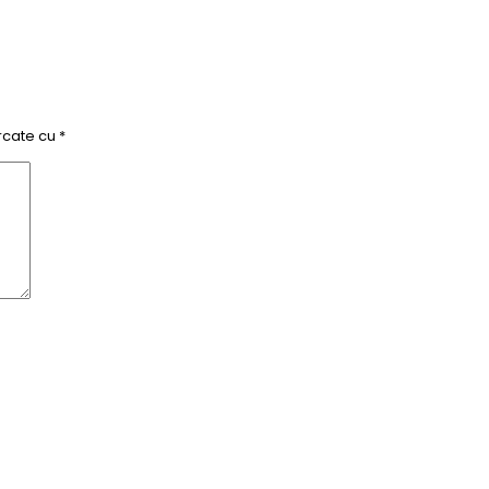
rcate cu
*