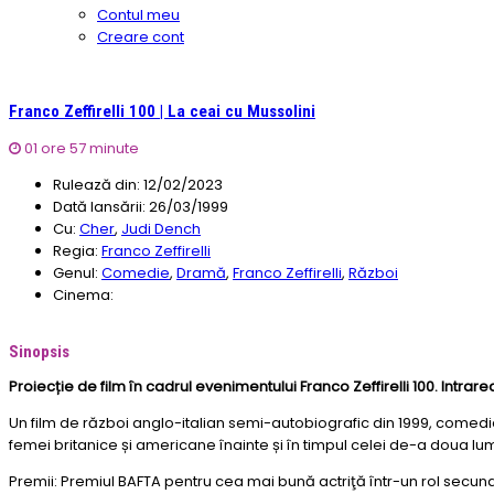
Contul meu
Creare cont
Franco Zeffirelli 100 | La ceai cu Mussolini
01 ore 57 minute
Rulează din:
12/02/2023
Dată lansării:
26/03/1999
Cu:
Cher
,
Judi Dench
Regia:
Franco Zeffirelli
Genul:
Comedie
,
Dramă
,
Franco Zeffirelli
,
Război
Cinema:
Sinopsis
Proiecție de film în cadrul evenimentului Franco Zeffirelli 100. Intra
Un film de război anglo-italian semi-autobiografic din 1999, comedie
femei britanice și americane înainte și în timpul celei de-a doua lum
Premii: Premiul BAFTA pentru cea mai bună actriţă într-un rol secun