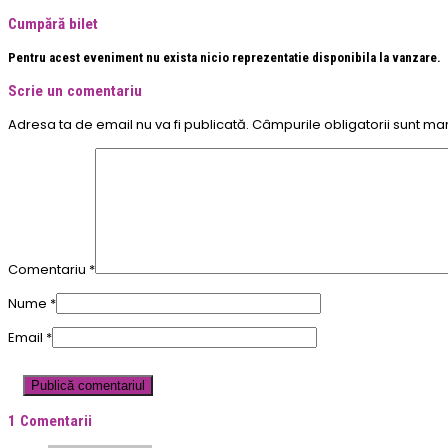
Cumpără bilet
Pentru acest eveniment nu exista nicio reprezentatie disponibila la vanzare.
Scrie un comentariu
Adresa ta de email nu va fi publicată.
Câmpurile obligatorii sunt ma
Comentariu
*
Nume
*
Email
*
1 Comentarii