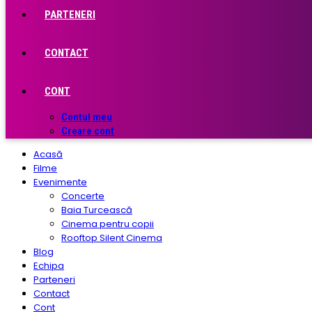
PARTENERI
CONTACT
CONT
Contul meu
Creare cont
Acasă
Filme
Evenimente
Concerte
Baia Turcească
Cinema pentru copii
Rooftop Silent Cinema
Blog
Echipa
Parteneri
Contact
Cont