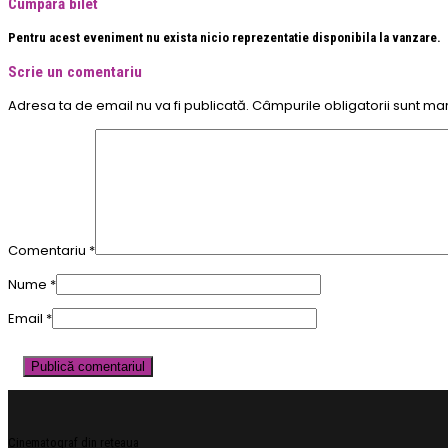
Cumpără bilet
Pentru acest eveniment nu exista nicio reprezentatie disponibila la vanzare.
Scrie un comentariu
Adresa ta de email nu va fi publicată.
Câmpurile obligatorii sunt ma
Comentariu
*
Nume
*
Email
*
Cinematograf din rețeaua