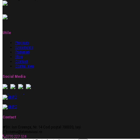
Utile
Program
Evenimente
Parteneri
Blog
Contact
Contul meu
Social Media
Contact
Str. Ion Creanga, Nr. 14 Cod poștal 700320, Iași
cinema@ateneuiasi.ro
0770 227 524