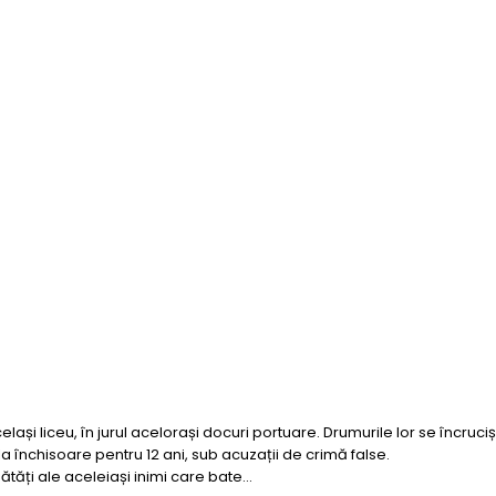
același liceu, în jurul acelorași docuri portuare. Drumurile lor se încr
la închisoare pentru 12 ani, sub acuzații de crimă false.
ătăți ale aceleiași inimi care bate…