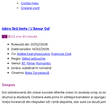
Contul meu
Creare cont
Iubire fără limite / L’Amour Ouf
02 ore 40 minute
N 15
Rulează din:
01/02/2026
Dată lansării:
14/02/2025
Cu:
Adèle Exarchopoulos
,
François Civil
Regia:
Gilles Lellouche
Genul:
BT
,
Filme
,
Romantic
Limba:
subtitrat în română
Cinema:
Baia Turcească
Sinopsis
Doi adolescenți din clase sociale diferite cresc în același oraș, la 
drumul și studiază, Clotaire este prins în vârtejul bandelor și ajunge 
Viața încearcă din răsputeri să-i țină departe, dar sunt ca două jum