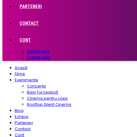
PARTENERI
CONTACT
CONT
Contul meu
Creare cont
Acasă
Filme
Evenimente
Concerte
Baia Turcească
Cinema pentru copii
Rooftop Silent Cinema
Blog
Echipa
Parteneri
Contact
Cont