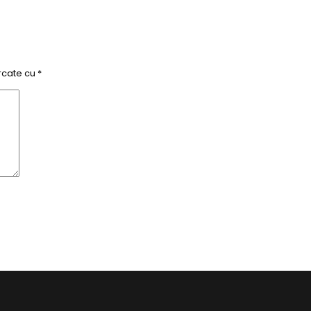
rcate cu
*