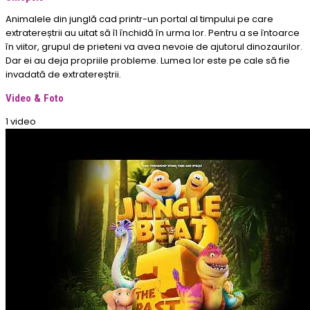
Animalele din junglă cad printr-un portal al timpului pe care
extratereștrii au uitat să îl închidă în urma lor. Pentru a se întoarce
în viitor, grupul de prieteni va avea nevoie de ajutorul dinozaurilor.
Dar ei au deja propriile probleme. Lumea lor este pe cale să fie
invadată de extratereștrii.
Video & Foto
1 video