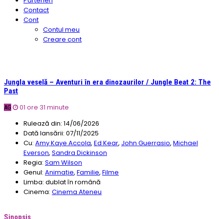
Parteneri
Contact
Cont
Contul meu
Creare cont
Jungla veselă – Aventuri în era dinozaurilor / Jungle Beat 2: The
Past
01 ore 31 minute
AG
Rulează din:
14/06/2026
Dată lansării:
07/11/2025
Cu:
Amy Kaye Accola
,
Ed Kear
,
John Guerrasio
,
Michael
Everson
,
Sandra Dickinson
Regia:
Sam Wilson
Genul:
Animație
,
Familie
,
Filme
Limba:
dublat în română
Cinema:
Cinema Ateneu
Sinopsis