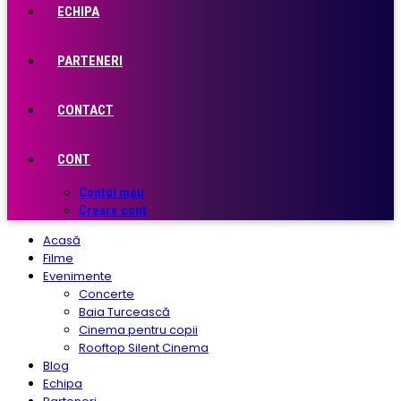
ECHIPA
PARTENERI
CONTACT
CONT
Contul meu
Creare cont
Acasă
Filme
Evenimente
Concerte
Baia Turcească
Cinema pentru copii
Rooftop Silent Cinema
Blog
Echipa