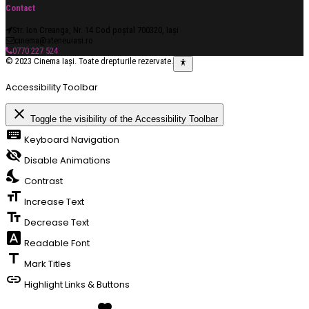
Contact
Str. Ion Creanga, Nr. 14 Cod poștal 700320, Iași
cinema@ateneuiasi.ro
0770 227 524
© 2023 Cinema Iași. Toate drepturile rezervate.
Accessibility Toolbar
close
Toggle the visibility of the Accessibility Toolbar
keyboard
Keyboard Navigation
visibility_off
Disable Animations
nights_stay
Contrast
format_size
Increase Text
text_fields
Decrease Text
font_download
Readable Font
title
Mark Titles
link
Highlight Links & Buttons
favorite