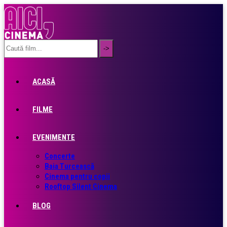
ACASĂ
FILME
EVENIMENTE
Concerte
Baia Turcească
Cinema pentru copii
Rooftop Silent Cinema
BLOG