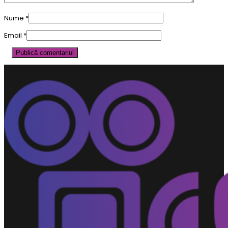
Nume
*
Email
*