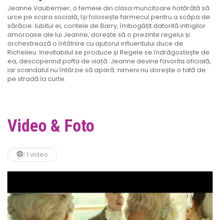
Jeanne Vaubernier, o femeie din clasa muncitoare hotărâtă să
urce pe scara socială, își folosește farmecul pentru a scăpa de
sărăcie. Iubitul ei, contele de Barry, îmbogățit datorită intrigilor
amoroase ale lui Jeanne, dorește să o prezinte regelui și
orchestrează o întâlnire cu ajutorul influentului duce de
Richelieu. Inevitabilul se produce și Regele se îndrăgostește de
ea, descoperind pofta de viață. Jeanne devine favorita oficială,
iar scandalul nu întârzie să apară: nimeni nu dorește o fată de
pe stradă la curte.
Video & Foto
1 video