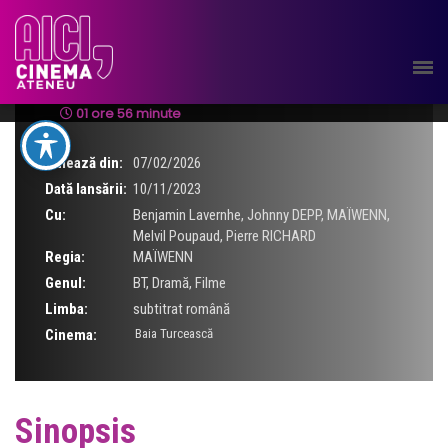
Jeanne du Barry
01 ore 56 minute
Rulează din:
07/02/2026
Dată lansării:
10/11/2023
Cu:
Benjamin Lavernhe
,
Johnny DEPP
,
MAÏWENN
,
Melvil Poupaud
,
Pierre RICHARD
Regia:
MAÏWENN
Genul:
BT
,
Dramă
,
Filme
Limba:
subtitrat română
Cinema:
Baia Turcească
Sinopsis