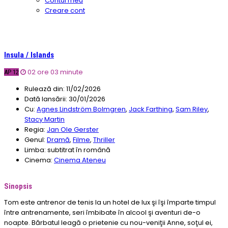
Contul meu
Creare cont
Insula / Islands
02 ore 03 minute
AP 12
Rulează din:
11/02/2026
Dată lansării:
30/01/2026
Cu:
Agnes Lindström Bolmgren
,
Jack Farthing
,
Sam Riley
,
Stacy Martin
Regia:
Jan Ole Gerster
Genul:
Dramă
,
Filme
,
Thriller
Limba:
subtitrat în română
Cinema:
Cinema Ateneu
Sinopsis
Tom este antrenor de tenis la un hotel de lux şi îşi împarte timpul
între antrenamente, seri îmbibate în alcool şi aventuri de-o
noapte. Bărbatul leagă o prietenie cu nou-veniţii Anne, soţul ei,