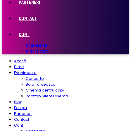
PARTENERI
CONTACT
CONT
Contul meu
Creare cont
Acasă
Filme
Evenimente
Concerte
Baia Turcească
Cinema pentru copii
Rooftop Silent Cinema
Blog
Echipa
Parteneri
Contact
Cont