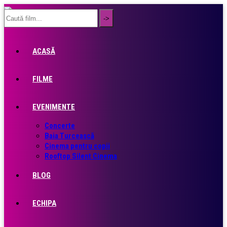
ACASĂ
FILME
EVENIMENTE
Concerte
Baia Turcească
Cinema pentru copii
Rooftop Silent Cinema
BLOG
ECHIPA