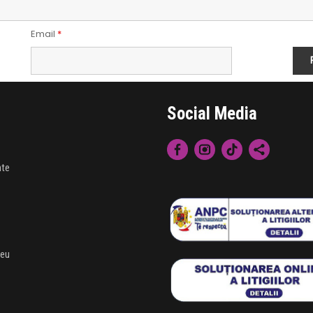
Email
*
Social Media
nte
meu