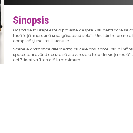
Sinopsis
Gașca de la Drept este o poveste despre 7 studenți care se confr
facă față împreună și să găsească soluții. Unul dintre ei are o fe
complică și mai mult lucrurile.
Scenele dramatice alternează cu cele amuzante într-o înlănțu
spectatorii având ocazia să „savureze o felie din viața reală”
cei 7 tineri va fi testată la maximum.