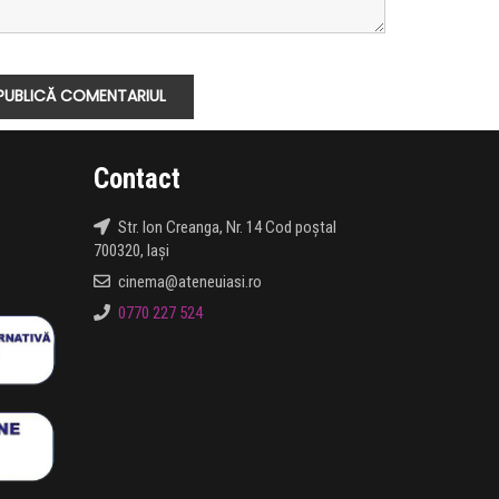
Contact
Str. Ion Creanga, Nr. 14 Cod poștal
700320, Iași
cinema@ateneuiasi.ro
0770 227 524