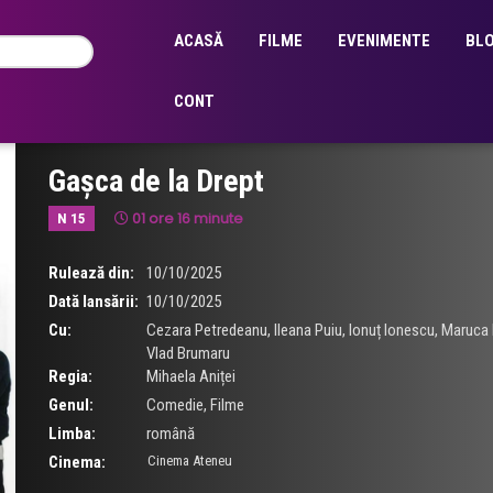
ACASĂ
FILME
EVENIMENTE
BL
CONT
Gașca de la Drept
01 ore 16 minute
N 15
Rulează din:
10/10/2025
Dată lansării:
10/10/2025
Cu:
Cezara Petredeanu
,
Ileana Puiu
,
Ionuț Ionescu
,
Maruca 
Vlad Brumaru
Regia:
Mihaela Aniței
Genul:
Comedie
,
Filme
Limba:
română
Cinema:
Cinema Ateneu