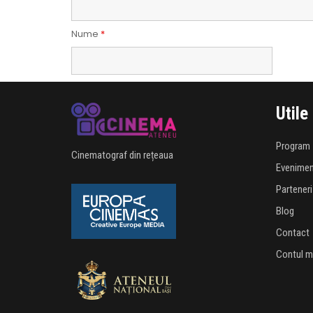
Nume
*
Utile
Program
Cinematograf din rețeaua
Evenime
Parteneri
Blog
Contact
Contul 