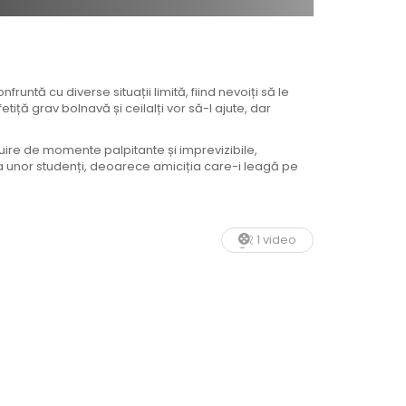
untă cu diverse situații limită, fiind nevoiți să le
tiță grav bolnavă și ceilalți vor să-l ajute, dar
ire de momente palpitante și imprevizibile,
 a unor studenți, deoarece amiciția care-i leagă pe
1 video