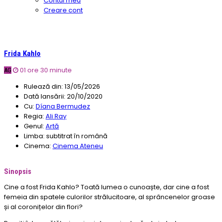
Contul meu
Creare cont
Frida Kahlo
01 ore 30 minute
AG
Rulează din:
13/05/2026
Dată lansării:
20/10/2020
Cu:
Díana Bermudez
Regia:
Ali Ray
Genul:
Artă
Limba:
subtitrat în română
Cinema:
Cinema Ateneu
Sinopsis
Cine a fost Frida Kahlo? Toată lumea o cunoaște, dar cine a fost
femeia din spatele culorilor strălucitoare, al sprâncenelor groase
și al coronițelor din flori?