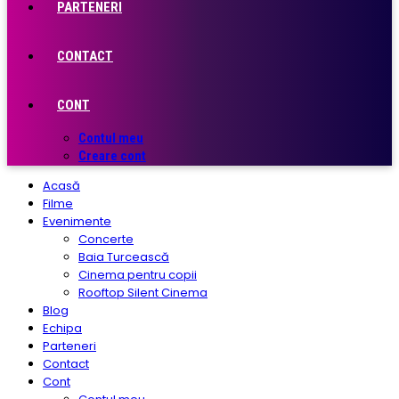
PARTENERI
CONTACT
CONT
Contul meu
Creare cont
Acasă
Filme
Evenimente
Concerte
Baia Turcească
Cinema pentru copii
Rooftop Silent Cinema
Blog
Echipa
Parteneri
Contact
Cont