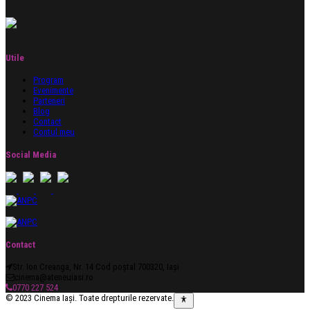
Utile
Program
Evenimente
Parteneri
Blog
Contact
Contul meu
Social Media
Contact
Str. Ion Creanga, Nr. 14 Cod poștal 700320, Iași
cinema@ateneuiasi.ro
0770 227 524
© 2023 Cinema Iași. Toate drepturile rezervate.