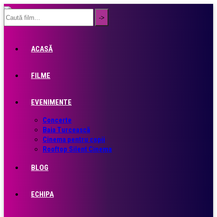
ACASĂ
FILME
EVENIMENTE
Concerte
Baia Turcească
Cinema pentru copii
Rooftop Silent Cinema
BLOG
ECHIPA