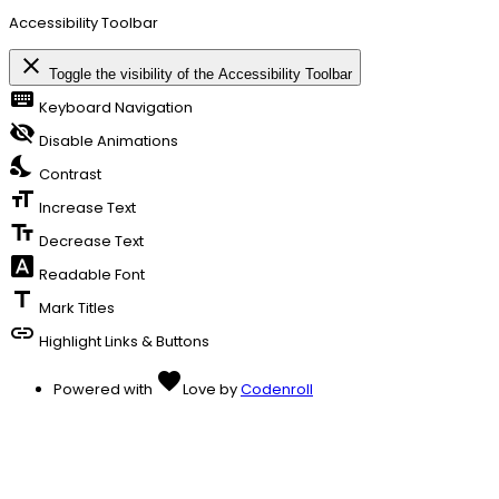
Accessibility Toolbar
close
Toggle the visibility of the Accessibility Toolbar
keyboard
Keyboard Navigation
visibility_off
Disable Animations
nights_stay
Contrast
format_size
Increase Text
text_fields
Decrease Text
font_download
Readable Font
title
Mark Titles
link
Highlight Links & Buttons
favorite
Powered with
Love
by
Codenroll