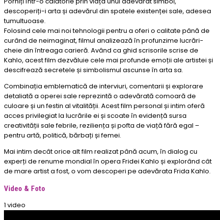
Porniți într-o călătorie prin viața unui adevărat simbol,
descoperiți-i arta și adevărul din spatele existenței sale, adesea
tumultuoase.
Folosind cele mai noi tehnologii pentru a oferi o calitate până de
curând de neimaginat, filmul analizează în profunzime lucrări-
cheie din întreaga carieră. Având ca ghid scrisorile scrise de
Kahlo, acest film dezvăluie cele mai profunde emoții ale artistei și
descifrează secretele și simbolismul ascunse în arta sa.
Combinația emblematică de interviuri, comentarii și explorare
detaliată a operei sale reprezintă o adevărată comoară de
culoare și un festin al vitalității. Acest film personal și intim oferă
acces privilegiat la lucrările ei și scoate în evidență sursa
creativității sale febrile, reziliența și pofta de viață fără egal –
pentru artă, politică, bărbați și femei.
Mai intim decât orice alt film realizat până acum, în dialog cu
experți de renume mondial în opera Fridei Kahlo și explorând cât
de mare artist a fost, o vom descoperi pe adevărata Frida Kahlo.
Video & Foto
1 video