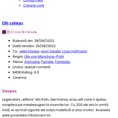
Contul meu
Creare cont
Elfii cofetari
01 ore 18 minute
AG
Rulează din:
28/09/2022
Dată lansării:
26/08/2022
Cu:
Jella Haase
,
Leon Seidel
,
Louis Hofmann
Regia:
Ute von Münchow-Pohl
Genul:
Animație
,
Familie
,
Fantastic
Limba:
dublat română
IMDB Rating:
6.0
Cinema:
Sinopsis
Legendarii „elfkins” din Köln, Germania, erau elfi care îi ajutau
noaptea pe meșteșugari la muncile lor. Cu 200 de ani în urmă,
însă, ei au fost izgoniți de soția malefică a unui croitor. Aceasta
este povestea întoarcerii lor.