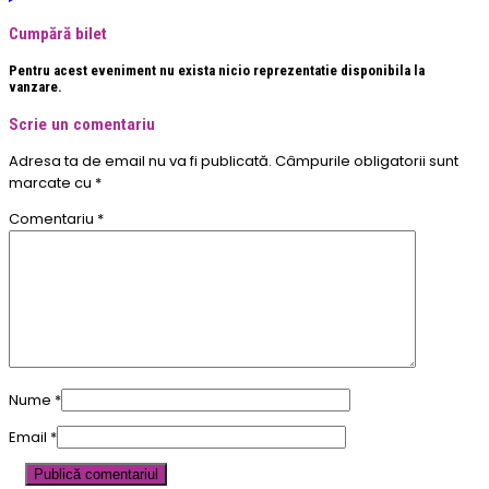
Cumpără bilet
Pentru acest eveniment nu exista nicio reprezentatie disponibila la
vanzare.
Scrie un comentariu
Adresa ta de email nu va fi publicată.
Câmpurile obligatorii sunt
marcate cu
*
Comentariu
*
Nume
*
Email
*