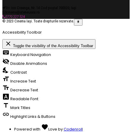
Str. Ion Creanga, Nr. 14 Cod poștal 700320, Iași
cinema@ateneuiasi.ro
0770 227 524
© 2023 Cinema Iași. Toate drepturile rezervate.
Accessibility Toolbar
close
Toggle the visibility of the Accessibility Toolbar
keyboard
Keyboard Navigation
visibility_off
Disable Animations
nights_stay
Contrast
format_size
Increase Text
text_fields
Decrease Text
font_download
Readable Font
title
Mark Titles
link
Highlight Links & Buttons
favorite
Powered with
Love
by
Codenroll