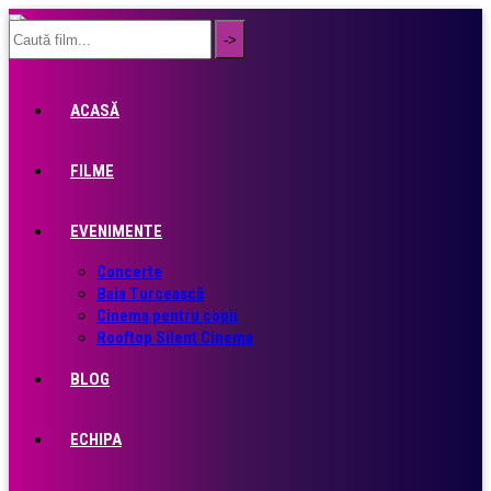
ACASĂ
FILME
EVENIMENTE
Concerte
Baia Turcească
Cinema pentru copii
Rooftop Silent Cinema
BLOG
ECHIPA