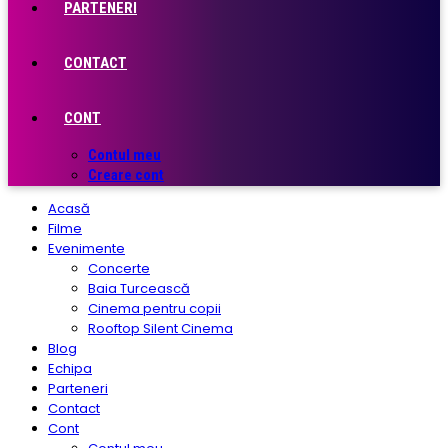
PARTENERI
CONTACT
CONT
Contul meu
Creare cont
Acasă
Filme
Evenimente
Concerte
Baia Turcească
Cinema pentru copii
Rooftop Silent Cinema
Blog
Echipa
Parteneri
Contact
Cont