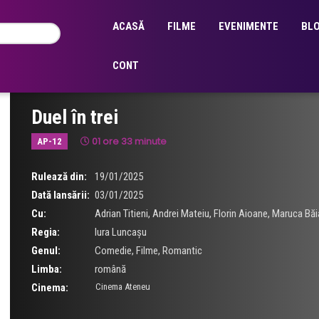
ACASĂ
FILME
EVENIMENTE
BL
CONT
Duel în trei
01 ore 33 minute
AP-12
Rulează din:
19/01/2025
Dată lansării:
03/01/2025
Cu:
Adrian Titieni
,
Andrei Mateiu
,
Florin Aioane
,
Maruca Băi
Regia:
Iura Luncașu
Genul:
Comedie
,
Filme
,
Romantic
Limba:
română
Cinema:
Cinema Ateneu