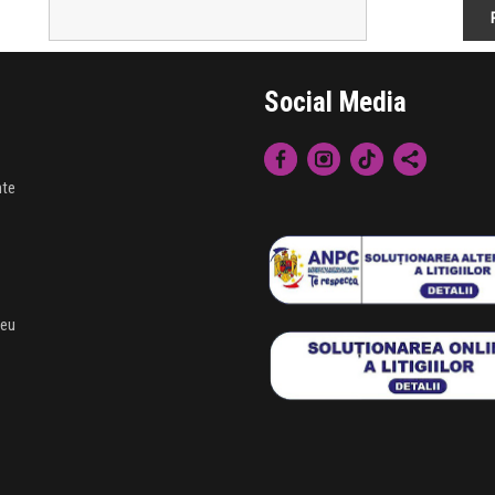
Social Media
nte
meu