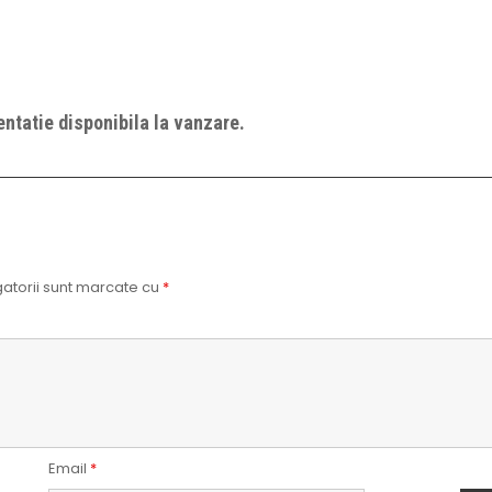
ntatie disponibila la vanzare.
atorii sunt marcate cu
*
Email
*