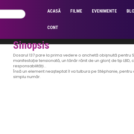
Genul:
Dramă
,
Filme
,
ritrovato
Limba:
subtitrat în română
ACASĂ
FILME
EVENIMENTE
BL
Cinema:
Cinema Ateneu
CONT
Sinopsis
Dosarul 137 pare la prima vedere o anchetă obișnuită pentru Sté
manifestație tensionată, un tânăr rănit de un glonț de tip LBD, c
responsabilități…
Însă un element neașteptat îl va tulbura pe Stéphanie, pentru
simplu număr.