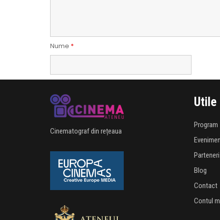
Nume
*
Utile
Program
Cinematograf din rețeaua
Evenime
Parteneri
Blog
Contact
Contul 