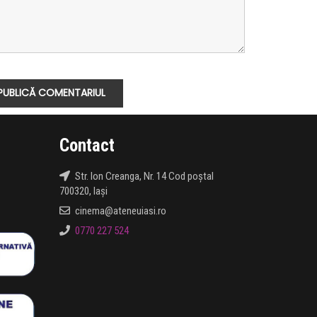
Contact
Str. Ion Creanga, Nr. 14 Cod poștal
700320, Iași
cinema@ateneuiasi.ro
0770 227 524