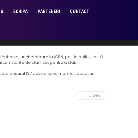
OG
ECHIPA
PARTENERI
CONTACT
phanie, anchetatoare la IGPN, poliția polițiștilor. O
ircumstanțe de clarificat pentru a stabili
 care dosarul 137 devine ceva mai mult decât un
1 video