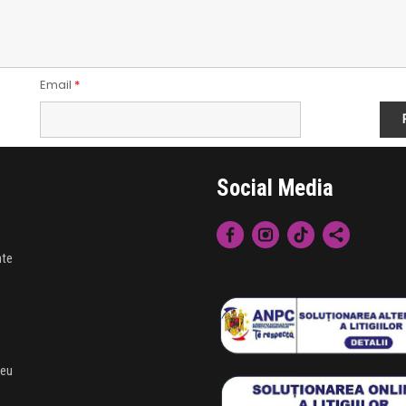
Email
*
Social Media
nte
meu