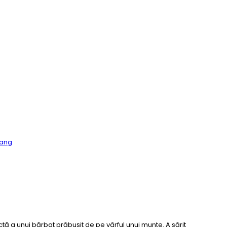
Tang
 a unui bărbat prăbușit de pe vârful unui munte. A sărit