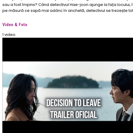
sau a fost împins? Când detectivul Hae-joon ajunge la fața locului,
pe măsură ce sapă mai adânc în anchetă, detectivul se trezește to
Video & Foto
1 video