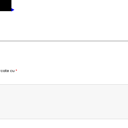
rcate cu
*