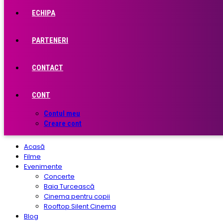
ECHIPA
PARTENERI
CONTACT
CONT
Contul meu
Creare cont
Acasă
Filme
Evenimente
Concerte
Baia Turcească
Cinema pentru copii
Rooftop Silent Cinema
Blog