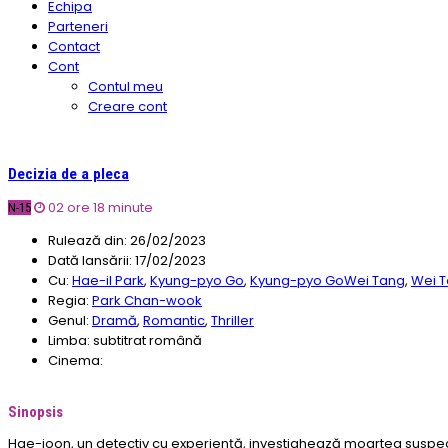
Echipa
Parteneri
Contact
Cont
Contul meu
Creare cont
Decizia de a pleca
02 ore 18 minute
N-15
Rulează din:
26/02/2023
Dată lansării:
17/02/2023
Cu:
Hae-il Park
,
Kyung-pyo Go
,
Kyung-pyo GoWei Tang
,
Wei 
Regia:
Park Chan-wook
Genul:
Dramă
,
Romantic
,
Thriller
Limba:
subtitrat română
Cinema:
Sinopsis
Hae-joon, un detectiv cu experiență, investighează moartea suspectă