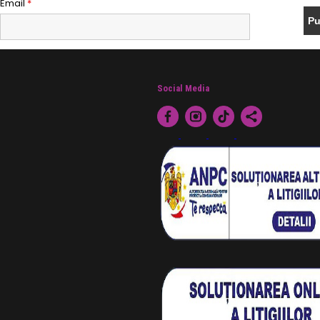
Email
*
Social Media