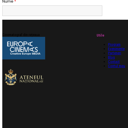
Nume
*
Cinematograf din rețeaua
Utile
Program
Evenimente
Parteneri
Blog
Contact
Contul meu