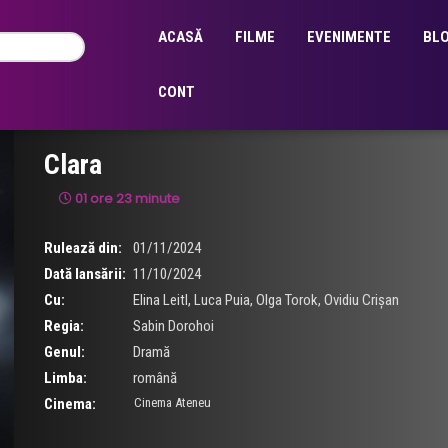
ACASĂ
FILME
EVENIMENTE
BL
CONT
Clara
01 ore 23 minute
Rulează din:
01/11/2024
Dată lansării:
11/10/2024
Cu:
Elina Leitl
,
Luca Puia
,
Olga Torok
,
Ovidiu Crișan
Regia:
Sabin Dorohoi
Genul:
Dramă
Limba:
română
Cinema:
Cinema Ateneu