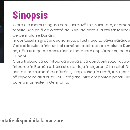
Sinopsis
Clara e o mamă singură care lucrează în străinătate, aseme
familie. Are grijă de o fetiță de 6 ani de care s-a atașat foart
de pe malurile Dunării.
În contextul migrației economice, a fost nevoită să-și părăseas
Cei doi locuiesc într-un sat românesc, aflat tot pe malurile
sa, băiatul fuge de acasă într-o încercare copilărească de a
Dunăre.
Clara trebuie să se întoarcă acasă și să conștientizeze respons
întoarce în România, băiatul este deja în siguranță la spital. 
Într-o lume sumbră cu bătrâni și copii lăsați în urmă, fără șans
să repare relația cu fiul ei. E sfâșiată între dragostea pentru p
care o îngrijește în Germania.
ntatie disponibila la vanzare.