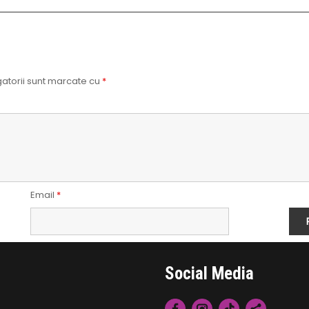
atorii sunt marcate cu
*
Email
*
Social Media