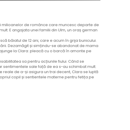
ni milioanelor de românce care muncesc departe de
e mult. E angajata unei familii din Ulm, un oraș german
că băiatul de 12 ani, care e acum în grija bunicului.
 Dunării. Dezamăgit și simțindu-se abandonat de mama
 ajunge la Clara: pleacă cu o barcă în amonte pe
abilitatea sa pentru acțiunile fiului. Când se
Dar sentimentele sale față de ea s-au schimbat mult.
e reale de a-și asigura un trai decent, Clara se luptă
ropriul copil și sentientele materne pentru fetița pe