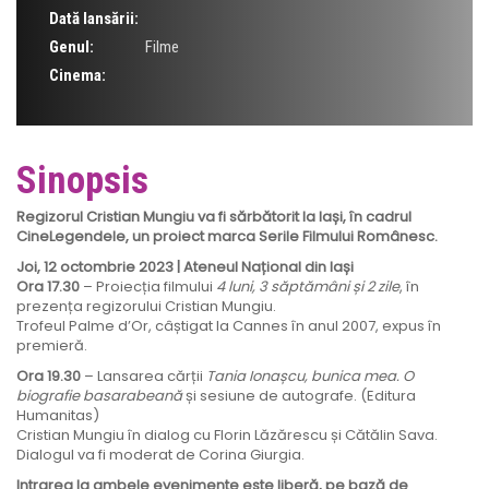
Dată lansării:
Genul:
Filme
Cinema:
Sinopsis
Regizorul Cristian Mungiu va fi sărbătorit la Iași, în cadrul
CineLegendele, un proiect marca Serile Filmului Românesc.
Joi, 12 octombrie 2023 | Ateneul Național din Iași
Ora 17.30
– Proiecția filmului
4 luni, 3 săptămâni și 2 zile
, în
prezența regizorului Cristian Mungiu.
Trofeul Palme d’Or, câștigat la Cannes în anul 2007, expus în
premieră.
Ora 19.30
– Lansarea cărții
Tania Ionașcu, bunica mea. O
biografie basarabeană
și sesiune de autografe. (Editura
Humanitas)
Cristian Mungiu în dialog cu Florin Lăzărescu și Cătălin Sava.
Dialogul va fi moderat de Corina Giurgia.
Intrarea la ambele evenimente este liberă, pe bază de