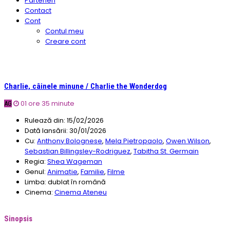
Parteneri
Contact
Cont
Contul meu
Creare cont
Charlie, câinele minune / Charlie the Wonderdog
01 ore 35 minute
AG
Rulează din:
15/02/2026
Dată lansării:
30/01/2026
Cu:
Anthony Bolognese
,
Mela Pietropaolo
,
Owen Wilson
,
Sebastian Billingsley-Rodriguez
,
Tabitha St. Germain
Regia:
Shea Wageman
Genul:
Animație
,
Familie
,
Filme
Limba:
dublat în română
Cinema:
Cinema Ateneu
Sinopsis