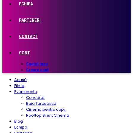
ECHIPA
PARTENERI
CONTACT
CONT
Contul meu
Creare cont
Acasă
Filme
Evenimente
Concerte
Baia Turcească
Cinema pentru copii
Rooftop Silent Cinema
Blog
Echipa