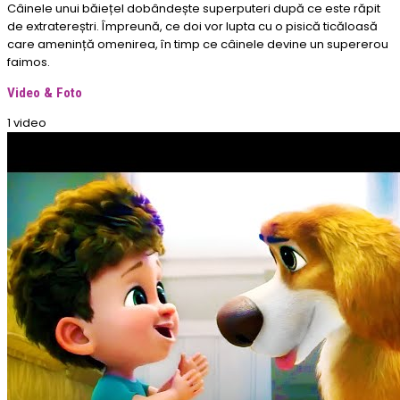
Câinele unui băiețel dobândește superputeri după ce este răpit
de extratereștri. Împreună, ce doi vor lupta cu o pisică ticăloasă
care amenință omenirea, în timp ce câinele devine un supererou
faimos.
Video & Foto
1 video