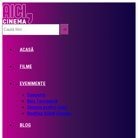
ACASĂ
FILME
EVENIMENTE
Concerte
Baia Turcească
Cinema pentru copii
Rooftop Silent Cinema
BLOG