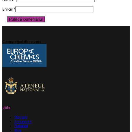
Email
*
Cinematograf din rețeaua
Utile
Program
Evenimente
Parteneri
Blog