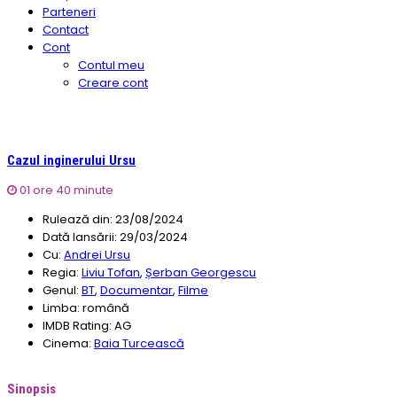
Parteneri
Contact
Cont
Contul meu
Creare cont
Cazul inginerului Ursu
01 ore 40 minute
Rulează din:
23/08/2024
Dată lansării:
29/03/2024
Cu:
Andrei Ursu
Regia:
Liviu Tofan
,
Șerban Georgescu
Genul:
BT
,
Documentar
,
Filme
Limba:
română
IMDB Rating:
AG
Cinema:
Baia Turcească
Sinopsis