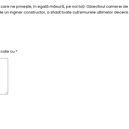
are ne privește, în egală măsură, pe noi toți. Obiectivul camerei de fi
 un inginer constructor, a sfidat toate cutremurele ultimelor decenii.
rcate cu
*