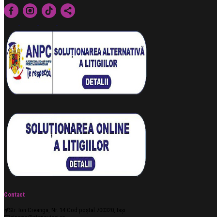
Contact
Str. Ion Creanga, Nr. 14 Cod poștal 700320, Iași