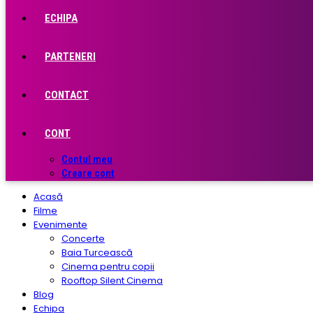
ECHIPA
PARTENERI
CONTACT
CONT
Contul meu
Creare cont
Acasă
Filme
Evenimente
Concerte
Baia Turcească
Cinema pentru copii
Rooftop Silent Cinema
Blog
Echipa