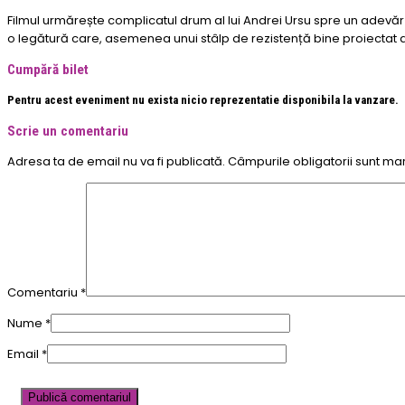
Filmul urmărește complicatul drum al lui Andrei Ursu spre un adevăr c
o legătură care, asemenea unui stâlp de rezistență bine proiectat de
Cumpără bilet
Pentru acest eveniment nu exista nicio reprezentatie disponibila la vanzare.
Scrie un comentariu
Adresa ta de email nu va fi publicată.
Câmpurile obligatorii sunt ma
Comentariu
*
Nume
*
Email
*