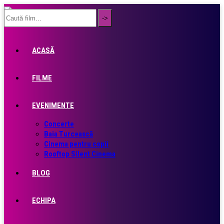
ACASĂ
FILME
EVENIMENTE
Concerte
Baia Turcească
Cinema pentru copii
Rooftop Silent Cinema
BLOG
ECHIPA