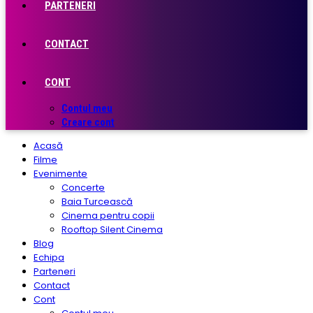
PARTENERI
CONTACT
CONT
Contul meu
Creare cont
Acasă
Filme
Evenimente
Concerte
Baia Turcească
Cinema pentru copii
Rooftop Silent Cinema
Blog
Echipa
Parteneri
Contact
Cont