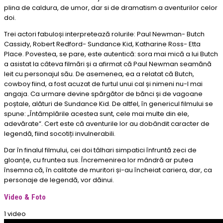
plina de caldura, de umor, dar si de dramatism a aventurilor celor
doi.
Trei actori fabuloși interpretează rolurile: Paul Newman- Butch
Cassidy, Robert Redford- Sundance Kid, Katharine Ross- Etta
Place. Povestea, se pare, este autentică: sora mai mică a lui Butch
a asistat la câteva filmări și a afirmat că Paul Newman seamănă
leit cu personajul său. De asemenea, ea a relatat că Butch,
cowboy fiind, a fost acuzat de furtul unui cal și nimeni nu-l mai
angaja. Ca urmare devine spărgător de bănci și de vagoane
poștale, alături de Sundance Kid. De altfel, în genericul filmului se
spune: „Întâmplările acestea sunt, cele mai multe din ele,
adevărate”. Cert este că aventurile lor au dobândit caracter de
legendă, fiind socotiți invulnerabili.
Dar în finalul filmului, cei doi tâlhari simpatici înfruntă zeci de
gloanțe, cu fruntea sus. Încremenirea lor mândră ar putea
însemna că, în calitate de muritori și-au încheiat cariera, dar, ca
personaje de legendă, vor dăinui.
Video & Foto
1 video