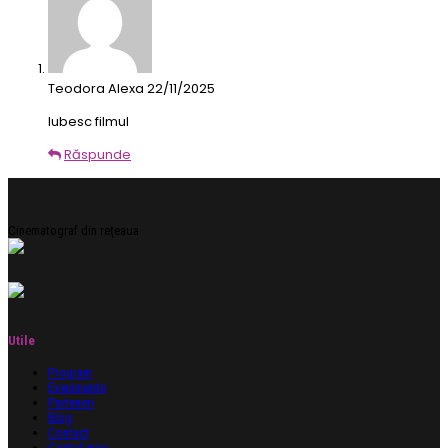
Teodora Alexa
22/11/2025
Iubesc filmul
Răspunde
Cinematograf din rețeaua
Utile
Program
Evenimente
Parteneri
Blog
Contact
Contul meu