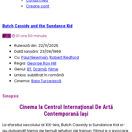
Contul meu
Creare cont
Butch Cassidy and the Sundance Kid
01 ore 50 minute
AP 12
Rulează din:
22/11/2025
Dată lansării:
23/09/1969
Cu:
Paul Newman
,
Robert Redford
Regia:
George Roy Hill
Genul:
BT
,
Dramă
,
Filme
Limba:
subtitrat în română
Cinema:
Baia Turcească
Sinopsis
Cinema la Centrul Internaţional De Artă
Contemporană Iași
La sfarsitul secolului al XIX-lea, Butch Cassidy si Sundance Kid si-
au dobandit faima de temuti jefuitori de trenuri. Filmul e o evocare