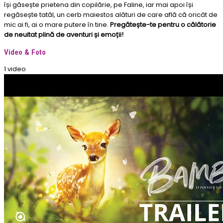
își găsește prietena din copilărie, pe Faline, iar mai apoi își
regăsește tatăl, un cerb maiestos alături de care află că oricât de
mic ai fi, ai o mare putere în tine.
Pregătește-te pentru o călătorie
de neuitat plină de aventuri și emoții!
Video & Foto
1 video