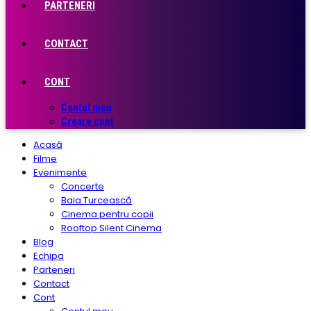
PARTENERI
CONTACT
CONT
Contul meu
Creare cont
Acasă
Filme
Evenimente
Concerte
Baia Turcească
Cinema pentru copii
Rooftop Silent Cinema
Blog
Echipa
Parteneri
Contact
Cont