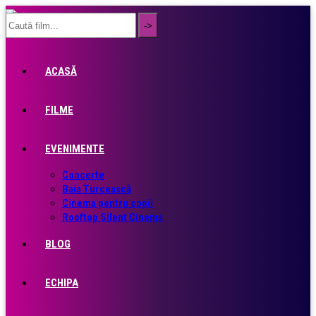
ACASĂ
FILME
EVENIMENTE
Concerte
Baia Turcească
Cinema pentru copii
Rooftop Silent Cinema
BLOG
ECHIPA