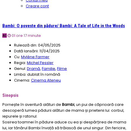
Contul meu
Creare cont
Bambi: O poveste din pădure/ Bambi: A Tale of Life in the Woods
01 ore 17 minute
AG
Rulează din:
04/05/2025
Dată lansării:
11/04/2025
Cu:
Mylène Farmer
Regia:
Michel Fessler
Genul:
Dramă
,
Familie
,
Filme
Limba:
dublat în română
Cinema:
Cinema Ateneu
Sinopsis
Pornește în aventură alături de
Bambi
, un pui de căprioară care
descoperă lumea pădurii alături de mama și prietenii lui: corbul,
iepurele și ratonul.
Sosirea toamnei în pădure aduce cu ea și despărțirea de mama
lui, iar tânărul Bambi învață să trăiască de unul singur. Din fericire,