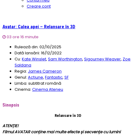
Contul meu
Creare cont
Avatar: Calea apei – Relansare în 3D
03 ore 16 minute
Rulează din:
02/10/2025
Dată lansării:
16/12/2022
Cu:
Kate Winslet
,
Sam Worthington
,
Sigourney Weaver
,
Zoe
Saldana
Regia:
James Cameron
Genul:
Acțiune
,
Fantastic
,
SF
Limba:
subtitrat română
Cinema:
Cinema Ateneu
Sinopsis
Relansare în 3D
ATENȚIE!
Filmul AVATAR conține mai multe efecte și secvențe cu lumini