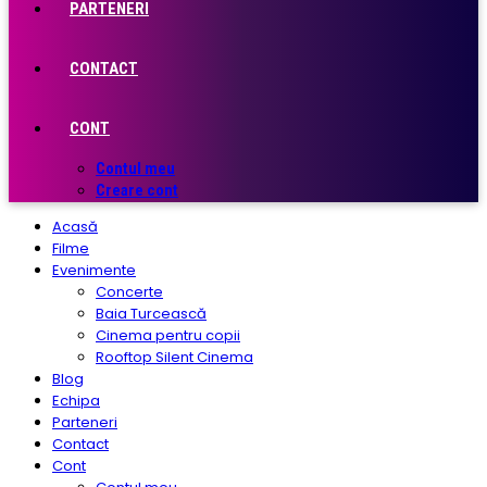
PARTENERI
CONTACT
CONT
Contul meu
Creare cont
Acasă
Filme
Evenimente
Concerte
Baia Turcească
Cinema pentru copii
Rooftop Silent Cinema
Blog
Echipa
Parteneri
Contact
Cont