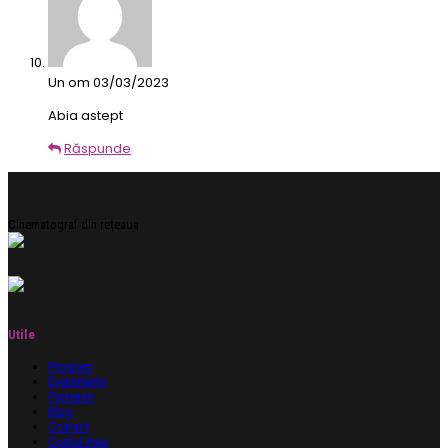
Un om
03/03/2023
Abia astept
Răspunde
Cinematograf din rețeaua
Utile
Program
Evenimente
Parteneri
Blog
Contact
Contul meu