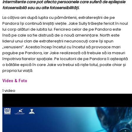
intermitente care pot afecta persoanele care suferă de epilepsie
fotosensibilă sau au alte fotosensibilități.
La câțiva ani după lupta cu pământenii, extratereștrii de pe
Pandora își continuă liniștiți viețile. Jake Sully trăiește fericit în noul
lui corp alături de iubita lui. Fericirea celor de pe Pandora este
însă pe cale sa fie distrusă de o nouă amenințare. North este
liderul unui clan de extratereștrii necunoscuți care își spun
„venusieni”. Acestia încep încetul cu încetul să provoace mari
pagube pe Pandora, iar Jake realizează că trebuie să ia masuri
împotriva fiarelor spațiale. Pe locuitorii de pe Pandora îi așteaptă
o bătălie epică în care Jake va trebui să riște totul, poate chiar și
propria lui viață.
Video & Foto
1 video