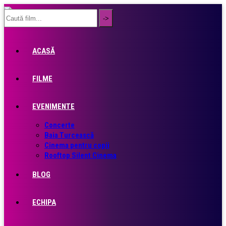
ACASĂ
FILME
EVENIMENTE
Concerte
Baia Turcească
Cinema pentru copii
Rooftop Silent Cinema
BLOG
ECHIPA