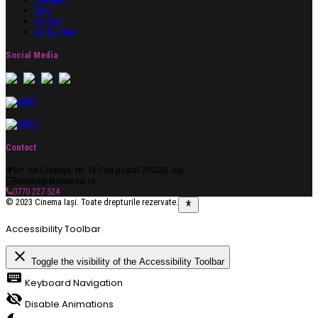
Blog
Contact
Contul meu
Social Media
Contact
Str. Ion Creanga, Nr. 14 Cod poștal 700320, Iași
cinema@ateneuiasi.ro
0770 227 524
© 2023 Cinema Iași. Toate drepturile rezervate.
Accessibility Toolbar
close
Toggle the visibility of the Accessibility Toolbar
keyboard
Keyboard Navigation
visibility_off
Disable Animations