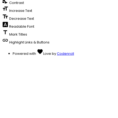
nights_stay
Contrast
format_size
Increase Text
text_fields
Decrease Text
font_download
Readable Font
title
Mark Titles
link
Highlight Links & Buttons
favorite
Powered with
Love
by
Codenroll