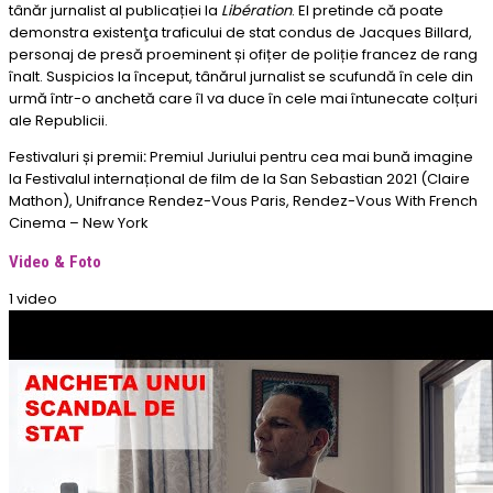
tânăr jurnalist al publicației la
Libération
. El pretinde că poate
demonstra existenţa traficului de stat condus de Jacques Billard,
personaj de presă proeminent și ofițer de poliție francez de rang
înalt. Suspicios la început, tânărul jurnalist se scufundă în cele din
urmă într-o anchetă care îl va duce în cele mai întunecate colțuri
ale Republicii.
Festivaluri și premii
:
Premiul Juriului pentru cea mai bună imagine
la Festivalul internațional de film de la San Sebastian 2021 (Claire
Mathon), Unifrance Rendez-Vous Paris, Rendez-Vous With French
Cinema – New York
Video & Foto
1 video