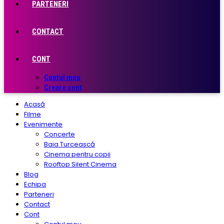
PARTENERI
CONTACT
CONT
Contul meu
Creare cont
Acasă
Filme
Evenimente
Concerte
Baia Turcească
Cinema pentru copii
Rooftop Silent Cinema
Blog
Echipa
Parteneri
Contact
Cont