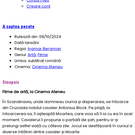
Contul meu
Creare cont
A șaptea pecete
Rulează din:
09/10/2024
Dată lansării:
Regia:
Ingmar Bergman
Genul:
Artă
,
Filme
Limba:
subtitrat română
Cinema:
Cinema Ateneu
Sinopsis
Filme de artă, la Cinema Ateneu
În Scandinavia, unde domneau ciuma și disperarea, se întoarce
din Cruciada nobilul cavaler Antonius Block. Pe plajă, la
întoarcerea sa, îl așteaptă Moartea, care voia să îl ia cu ea în acel
moment. Cavalerul îi propune o partidă de șah, pentru a-și
prelungi astfel viață cu câteva zile. Jocul se desfășoară în cursul a
diverse întâlniri dintre cavaler și Moarte.