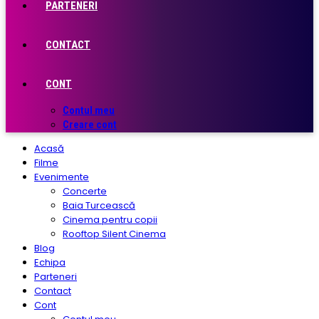
PARTENERI
CONTACT
CONT
Contul meu
Creare cont
Acasă
Filme
Evenimente
Concerte
Baia Turcească
Cinema pentru copii
Rooftop Silent Cinema
Blog
Echipa
Parteneri
Contact
Cont