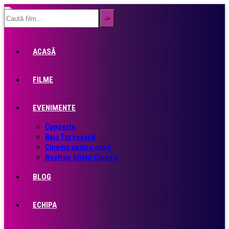
ACASĂ
FILME
EVENIMENTE
Concerte
Baia Turcească
Cinema pentru copii
Rooftop Silent Cinema
BLOG
ECHIPA