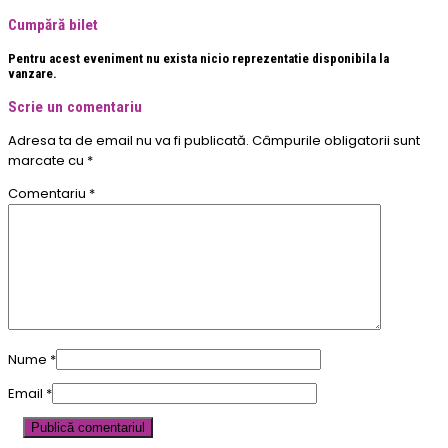
Cumpără bilet
Pentru acest eveniment nu exista nicio reprezentatie disponibila la
vanzare.
Scrie un comentariu
Adresa ta de email nu va fi publicată.
Câmpurile obligatorii sunt
marcate cu
*
Comentariu
*
Nume
*
Email
*