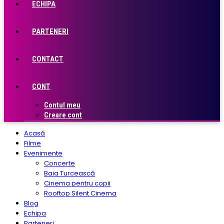
ECHIPA
PARTENERI
CONTACT
CONT
Contul meu
Creare cont
Acasă
Filme
Evenimente
Concerte
Baia Turcească
Cinema pentru copii
Rooftop Silent Cinema
Blog
Echipa
Parteneri