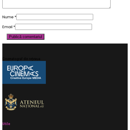
Nume
*
Email
*
Cinematograf din rețeaua
Utile