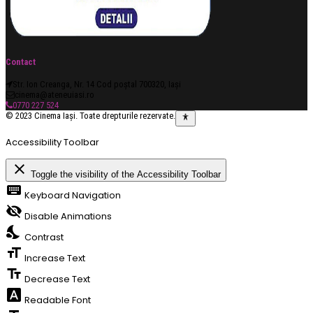
Contact
Str. Ion Creanga, Nr. 14 Cod poștal 700320, Iași
cinema@ateneuiasi.ro
0770 227 524
© 2023 Cinema Iași. Toate drepturile rezervate.
Accessibility Toolbar
close
Toggle the visibility of the Accessibility Toolbar
keyboard
Keyboard Navigation
visibility_off
Disable Animations
nights_stay
Contrast
format_size
Increase Text
text_fields
Decrease Text
font_download
Readable Font