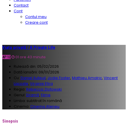
Contact
Cont
Contul meu
Creare cont
Viața privată / A Private Life
01 ore 43 minute
AP 12
Rulează din:
05/02/2026
Dată lansării:
09/01/2026
Cu:
Daniel Auteuil
,
Jodie Foster
,
Mathieu Amalric
,
Vincent
Lacoste
,
Virginie Efira
Regia:
Rebecca Zlotowski
Genul:
Dramă
,
Filme
Limba:
subtitrat în română
Cinema:
Cinema Ateneu
Sinopsis