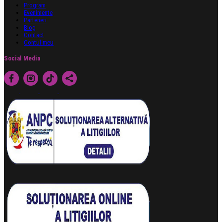
Program
Evenimente
Parteneri
Blog
Contact
Contul meu
Social Media