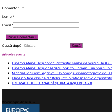
Comentariu
*
Nume
*
Email
*
Caută după:
Articole recente
Cinema Ateneu Iași continuă tradiția serilor de vară cu ROOF
Cinema Ateneu Iași lansează Book-to-Screen – un nou club de f
Michael Jackson: Legacy” – Un omagiu cinematografic adus R
Filme politice clasice din Italia, într-o retrospectivă organizat
FESTIVALUL DE PSIHANALIZĂ ȘI FILM LA IAȘI, EDIȚIA 7.0
Cinematograf din rețeaua