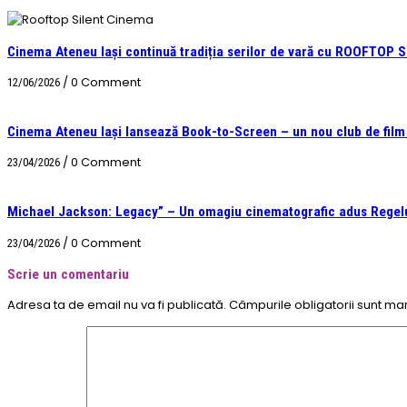
Cinema Ateneu Iași continuă tradiția serilor de vară cu ROOFTOP
/
0 Comment
12/06/2026
Cinema Ateneu Iași lansează Book-to-Screen – un nou club de film &
/
0 Comment
23/04/2026
Michael Jackson: Legacy” – Un omagiu cinematografic adus Regelu
/
0 Comment
23/04/2026
Scrie un comentariu
Adresa ta de email nu va fi publicată.
Câmpurile obligatorii sunt ma