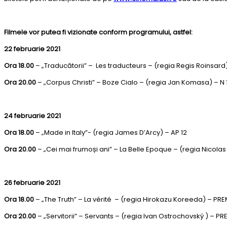
Filmele vor putea fi vizionate conform programului, astfel:
22 februarie 2021
Ora 18.00
– „Traducătorii” – Les traducteurs – (regia Regis Roinsard)
Ora 20.00
– „Corpus Christi” – Boze Cialo – (regia Jan Komasa) – N
24 februarie 2021
Ora 18.00
– „Made in Italy”- (regia James D’Arcy) – AP 12
Ora 20.00
– „Cei mai frumoși ani” – La Belle Epoque – (regia Nicola
26 februarie 2021
Ora 18.00
– „The Truth” – La vérité – (regia Hirokazu Koreeda) – PRE
Ora 20.00
– „Servitorii” – Servants – (regia Ivan Ostrochovský ) – PR