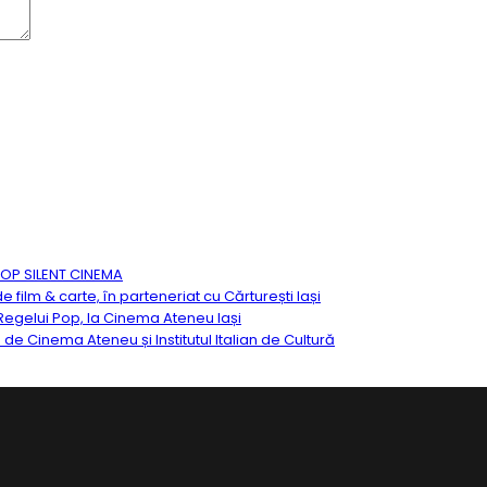
TOP SILENT CINEMA
ilm & carte, în parteneriat cu Cărturești Iași
egelui Pop, la Cinema Ateneu Iași
ă de Cinema Ateneu și Institutul Italian de Cultură