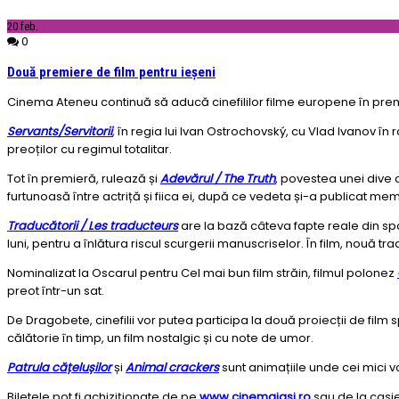
20
feb.
0
Două premiere de film pentru ieșeni
Cinema Ateneu continuă să aducă cinefililor filme europene în premi
Servants/Servitorii
, în regia lui Ivan Ostrochovský, cu Vlad Ivanov î
preoților cu regimul totalitar.
Tot în premieră, rulează și
Adevărul / The Truth
, povestea unei dive 
furtunoasă între actriță și fiica ei, după ce vedeta și-a publicat me
Traducătorii / Les traducteurs
are la bază câteva fapte reale din spa
luni, pentru a înlătura riscul scurgerii manuscriselor. În film, nouă t
Nominalizat la Oscarul pentru Cel mai bun film străin, filmul polonez
preot într-un sat.
De Dragobete, cinefilii vor putea participa la două proiecții de film 
călătorie în timp, un film nostalgic și cu note de umor.
Patrula cățelușilor
și
Animal crackers
sunt animațiile unde cei mici v
Biletele pot fi achiziționate de pe
www.cinemaiasi.ro
sau de la casie