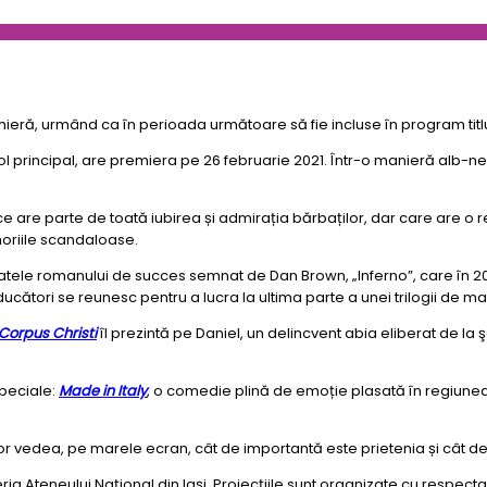
eră, urmând ca în perioada următoare să fie incluse în program titlu
n rol principal, are premiera pe 26 februarie 2021. Într-o manieră alb-
ce are parte de toată iubirea și admirația bărbaților, dar care are o r
moriile scandaloase.
tele romanului de succes semnat de Dan Brown, „Inferno”, care în 2013 ș
raducători se reunesc pentru a lucra la ultima parte a unei trilogii de m
Corpus Christi
îl prezintă pe Daniel, un delincvent abia eliberat de la
speciale:
Made in Italy
, o comedie plină de emoție plasată în regiune
or vedea, pe marele ecran, cât de importantă este prietenia și cât de 
ria Ateneului Național din Iași. Proiecțiile sunt organizate cu respect