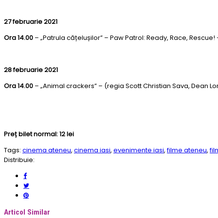
27 februarie 2021
Ora 14.00
– „Patrula cățelușilor” – Paw Patrol: Ready, Race, Rescue!
28 februarie 2021
Ora 14.00
– „Animal crackers” – (regia Scott Christian Sava, Dean L
Preț bilet normal: 12 lei
Tags:
cinema ateneu
,
cinema iasi
,
evenimente iasi
,
filme ateneu
,
fi
Distribuie:
Articol Similar