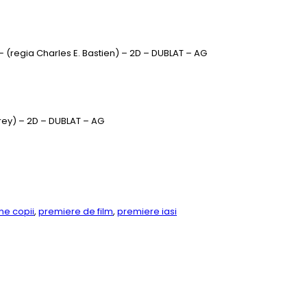
 – (regia Charles E. Bastien) – 2D – DUBLAT – AG
orey) – 2D – DUBLAT – AG
lme copii
,
premiere de film
,
premiere iasi