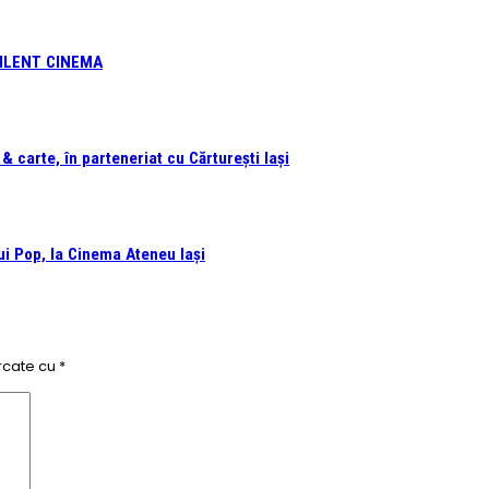
 SILENT CINEMA
 carte, în parteneriat cu Cărturești Iași
i Pop, la Cinema Ateneu Iași
rcate cu
*