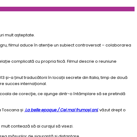
ri mult așteptate.
negru, filmul aduce în atenție un subiect controversat – colaborarea
elație complicată cu propria fiică. Filmul descrie o reuniune
i-a ținut traducătorii în locații secrete din Italia, timp de două
are succes internațional.
 şcoala de corecţie, ce ajunge dintr-o întâmplare să se pretindă
a Toscana și
La belle epoque / Cei mai frumoși ani
, văzut drept o
mult contează să ai curajul să visezi.
area măsurilor de siguranță și distanțare.