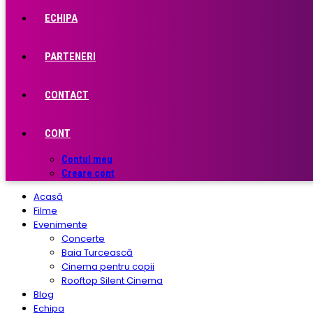
ECHIPA
PARTENERI
CONTACT
CONT
Contul meu
Creare cont
Acasă
Filme
Evenimente
Concerte
Baia Turcească
Cinema pentru copii
Rooftop Silent Cinema
Blog
Echipa