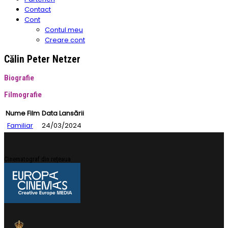
Contact
Cont
Contul meu
Creare cont
Călin Peter Netzer
Biografie
Filmografie
Nume Film
Data Lansării
Familiar
24/03/2024
Cinematograf din rețeaua