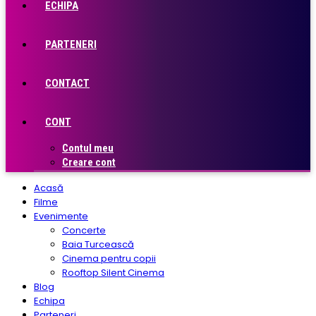
ECHIPA
PARTENERI
CONTACT
CONT
Contul meu
Creare cont
Acasă
Filme
Evenimente
Concerte
Baia Turcească
Cinema pentru copii
Rooftop Silent Cinema
Blog
Echipa
Parteneri