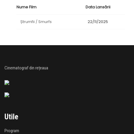
Nume Film
Data Lansării
Ștrumfii / Smurfs
22/11/2025
Cinematograf din rețeaua
Utile
Program