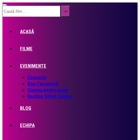
ACASĂ
FILME
EVENIMENTE
Concerte
Baia Turcească
Cinema pentru copii
Rooftop Silent Cinema
BLOG
ECHIPA