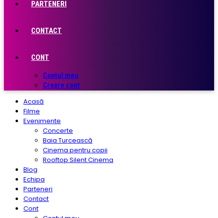
PARTENERI
CONTACT
CONT
Contul meu
Creare cont
Acasă
Filme
Evenimente
Concerte
Baia Turcească
Cinema pentru copii
Rooftop Silent Cinema
Blog
Echipa
Parteneri
Contact
Cont