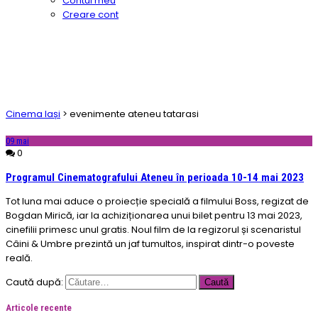
Contul meu
Creare cont
Cinema Iași
>
evenimente ateneu tatarasi
09
mai
0
Programul Cinematografului Ateneu în perioada 10-14 mai 2023
Tot luna mai aduce o proiecție specială a filmului Boss, regizat de
Bogdan Mirică, iar la achiziționarea unui bilet pentru 13 mai 2023,
cinefilii primesc unul gratis. Noul film de la regizorul și scenaristul
Câini & Umbre prezintă un jaf tumultos, inspirat dintr-o poveste
reală.
Caută după:
Articole recente