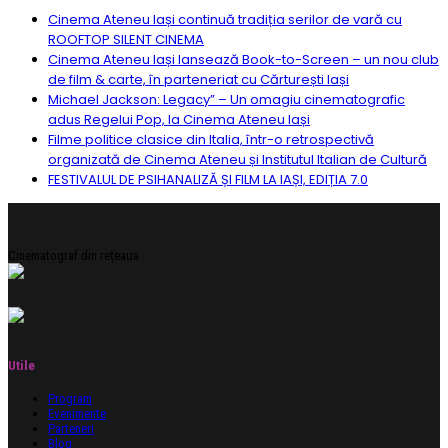
Cinema Ateneu Iași continuă tradiția serilor de vară cu
ROOFTOP SILENT CINEMA
Cinema Ateneu Iași lansează Book-to-Screen – un nou club
de film & carte, în parteneriat cu Cărturești Iași
Michael Jackson: Legacy” – Un omagiu cinematografic
adus Regelui Pop, la Cinema Ateneu Iași
Filme politice clasice din Italia, într-o retrospectivă
organizată de Cinema Ateneu și Institutul Italian de Cultură
FESTIVALUL DE PSIHANALIZĂ ȘI FILM LA IAȘI, EDIȚIA 7.0
Cinematograf din rețeaua
Utile
Program
Evenimente
Parteneri
Blog