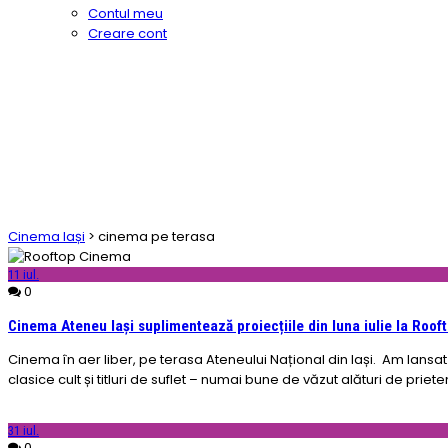
Contul meu
Creare cont
Cinema Iași
>
cinema pe terasa
11
iul.
0
Cinema Ateneu Iași suplimentează proiecțiile din luna iulie la Roo
Cinema în aer liber, pe terasa Ateneului Național din Iași. Am lansat
clasice cult și titluri de suflet – numai bune de văzut alături de prieteni
31
iul.
0