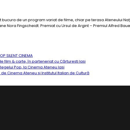
e pot bucura de un program variat de filme, chiar pe terasa Ateneului N
e Nora Fingscheidt. Premiat cu Ursul de Argint – Premiul Alfred Bauer
TOP SILENT CINEMA
ilm & carte, în parteneriat cu Cărturești Iași
egelui Pop, la Cinema Ateneu Iași
ă de Cinema Ateneu și Institutul Italian de Cultură