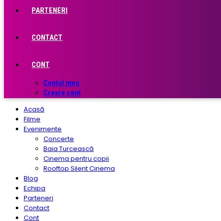
PARTENERI
CONTACT
CONT
Contul meu
Creare cont
Acasă
Filme
Evenimente
Concerte
Baia Turcească
Cinema pentru copii
Rooftop Silent Cinema
Blog
Echipa
Parteneri
Contact
Cont