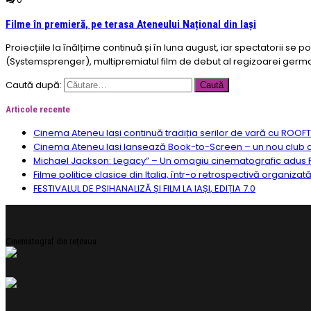
Filme în premieră, pe terasa Ateneului Național din Iași
Proiecțiile la înălțime continuă și în luna august, iar spectatorii s
(Systemsprenger), multipremiatul film de debut al regizoarei german
Caută după:
Articole recente
Cinema Ateneu Iași continuă tradiția serilor de vară cu ROOF
Cinema Ateneu Iași lansează Book-to-Screen – un nou club de f
Michael Jackson: Legacy” – Un omagiu cinematografic adus R
Filme politice clasice din Italia, într-o retrospectivă organizat
FESTIVALUL DE PSIHANALIZĂ ȘI FILM LA IAȘI, EDIȚIA 7.0
Cinematograf din rețeaua