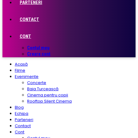
PARTENERI
CONTACT
CONT
Contul meu
Creare cont
Acasă
Filme
Evenimente
Concerte
Baia Turcească
Cinema pentru copii
Rooftop Silent Cinema
Blog
Echipa
Parteneri
Contact
Cont