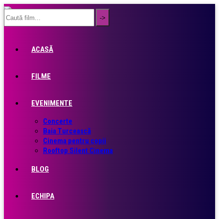
ACASĂ
FILME
EVENIMENTE
Concerte
Baia Turcească
Cinema pentru copii
Rooftop Silent Cinema
BLOG
ECHIPA