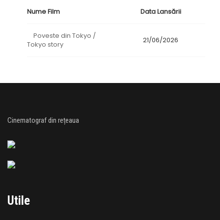
Nume Film
Data Lansării
Poveste din Tokyo /
21/06/2026
Tokyo story
Cinematograf din rețeaua
Utile