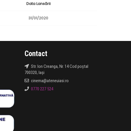
Data Lansării
31/01/2020
Contact
Str. Ion Creanga, Nr. 14 Cod poștal
700320, Iași
cinema@ateneuiasi.ro
0770 227 524