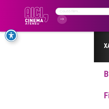
X
B
F