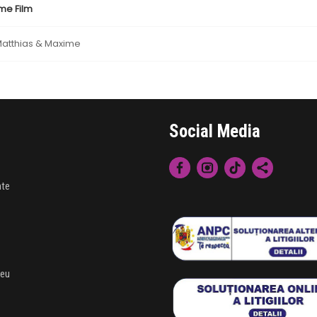
me Film
atthias & Maxime
Social Media
nte
meu